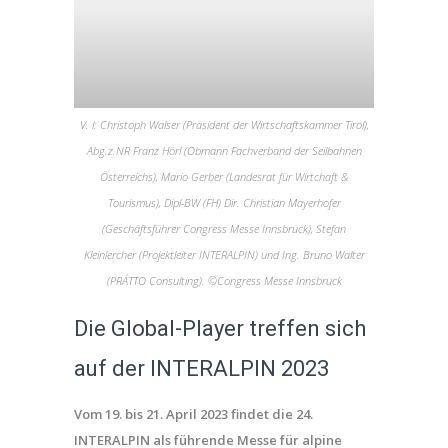
V. l: Christoph Walser (Präsident der Wirtschaftskammer Tirol),
Abg.z.NR Franz Hörl (Obmann Fachverband der Seilbahnen
Österreichs), Mario Gerber (Landesrat für Wirtchaft &
Tourismus), Dipl-BW (FH) Dir. Christian Mayerhofer
(Geschäftsführer Congress Messe Innsbruck), Stefan
Kleinlercher (Projektleiter INTERALPIN) und Ing. Bruno Walter
(PRÁTTO Consulting). ©Congress Messe Innsbruck
Die Global-Player treffen sich
auf der INTERALPIN 2023
Vom 19. bis 21. April 2023 findet die 24.
INTERALPIN als führende Messe für alpine