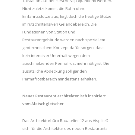
Talstation auf der Fiescheralp «parkiert» werden.
Nicht zuletzt kommt die Bahn ohne
Einfahrtsstütze aus, liegt doch die heutige Stütze
im rutschintensiven Geländebereich. Die
Fundationen von Station und
Restaurantgebäude werden nach speziellem
geotechnischem Konzept dafür sorgen, dass
kein intensiver Unterhalt wegen dem
abschmelzenden Permafrost mehr nötig ist. Die
zusätzliche Abdeckung soll gar den
Permafrostbereich mindestens erhalten.
Neues Restaurant architektonisch inspiriert
vom Aletschgletscher
Das Architekturbüro Bauatelier 12 aus Visp ließ
sich für die Architektur des neuen Restaurants