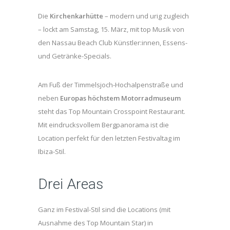
Die
Kirchenkarhütte
– modern und urig zugleich
– lockt am Samstag, 15. März, mit top Musik von
den Nassau Beach Club Künstler:innen, Essens-
und Getränke-Specials.
Am Fuß der Timmelsjoch-Hochalpenstraße und
neben
Europas höchstem Motorradmuseum
steht das Top Mountain Crosspoint Restaurant.
Mit eindrucksvollem Bergpanorama ist die
Location perfekt für den letzten Festivaltag im
Ibiza-Stil.
Drei Areas
Ganz im Festival-Stil sind die Locations (mit
Ausnahme des Top Mountain Star) in