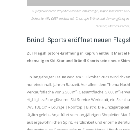
Außergewöhnliche Projekte verdienen einzigartige „Magic Moments“: Der 
Skimarke VAN DEER exklusiv mit Christoph Bründl und dem langjährigen S
Hirscher, Marcel Hirsche
Bründl Sports eröffnet neuen Flags
Zur Flagshipstore-Eröffnung in Kaprun enthüllt Marcel 
ehemaligen Ski-Star und Bründl Sports seine neue Ski
Ein langjähriger Traum wird am 1. Oktober 2021 Wirklichke
nur eineinhalb Jahren Bauzeit. Vor allem dem Thema Nachha
Verkaufsfläche von 2.500 m² (Gesamtfläche: 5.600 m²) erw
Highlights: Eine gläserne Ski-Service-Werkstatt, ein Skisc
„WEITBLICK“ – Lounge | Rooftop | Bistro. Die Einzigartigke
täglich gelebt. Angeführt vom langjährigen Shopleiter Man
außergewöhnlichen Spirit, Herzlichkeit und enorme Berat
der achtmalige Gesamtweltcup-Sieger Marcel Hirscher sein