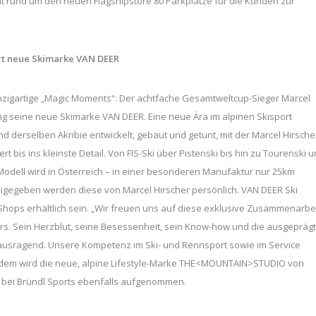
 rund um den neuen Flagshipstore 80 Parkplätze für die Kunden zur
ert neue Skimarke VAN DEER
nzigartige „Magic Moments“: Der achtfache Gesamtweltcup-Sieger Marcel
ng seine neue Skimarke VAN DEER. Eine neue Ära im alpinen Skisport
derselben Akribie entwickelt, gebaut und getunt, mit der Marcel Hirsche
rt bis ins kleinste Detail. Von FIS-Ski über Pistenski bis hin zu Tourenski 
odell wird in Österreich – in einer besonderen Manufaktur nur 25km
reigegeben werden diese von Marcel Hirscher persönlich. VAN DEER Ski
Shops erhältlich sein. „Wir freuen uns auf diese exklusive Zusammenarbe
rs. Sein Herzblut, seine Besessenheit, sein Know-how und die ausgepräg
herausragend. Unsere Kompetenz im Ski- und Rennsport sowie im Service
Zudem wird die neue, alpine Lifestyle-Marke THE<MOUNTAIN>STUDIO von
 bei Bründl Sports ebenfalls aufgenommen.