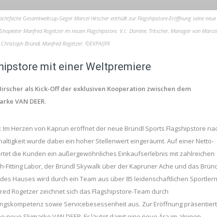
achtfache Gesamtweltcup-Sieger Marcel Hirscher enthüllt zur Flagshipstore-Eröffnung seine neue
hopleiter Manfred Rogetzer im neuen Flagshipstore. V.l.: Dominic Tritscher, Manager von Marcel
r, Christoph Bründl, Manfred Rogetzer. ©EXPA/JFK
hipstore mit einer Weltpremiere
Hirscher als Kick-Off der exklusiven Kooperation zwischen dem
marke VAN DEER.
it: Im Herzen von Kaprun eröffnet der neue Bründl Sports Flagshipstore na
ltigkeit wurde dabei ein hoher Stellenwert eingeräumt. Auf einer Netto-
artet die Kunden ein außergewöhnliches Einkaufserlebnis mit zahlreichen
huh-Fitting Labor, der Bründl Skywalk über der Kapruner Ache und das Bründ
it des Hauses wird durch ein Team aus über 85 leidenschaftlichen Sportler
fred Rogetzer zeichnet sich das Flagshipstore-Team durch
ungskompetenz sowie Servicebesessenheit aus. Zur Eröffnung präsentiert
e neue Skimarke VAN DEER. Er läutet damit eine neue Ära im alpinen