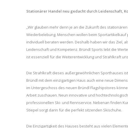
Stationärer Handel neu gedacht durch Leidenschaft, 
„Wir glauben mehr denn je an die Zukunft des stationären
Wiederbelebung. Menschen wollen beim Sportartikelkauf p
individuell beraten werden. Deshalb haben wir das Ziel, al
Leidenschaft und Kompetenz. Bründl Sports lebt die Werte 
ist essenziell für die Weiterentwicklung und Strahlkraft un
Die Strahlkraft dieses außergewöhnlichen Sporthauses is
Bründl mit dem einzigartigen Haus auch eine neue Dimensi
im Untergeschoss des neuen Bründl Flagshipstores könne
Arbeit zuschauen. Neun innovative und hochtechnologisc
professionellen Ski- und Rennservice. Nebenan finden Kun
Stiepel sorgt darin für die perfekt sitzenden Skischuhe.
Die Einzigartigkeit des Hauses besteht aus vielen Eleme