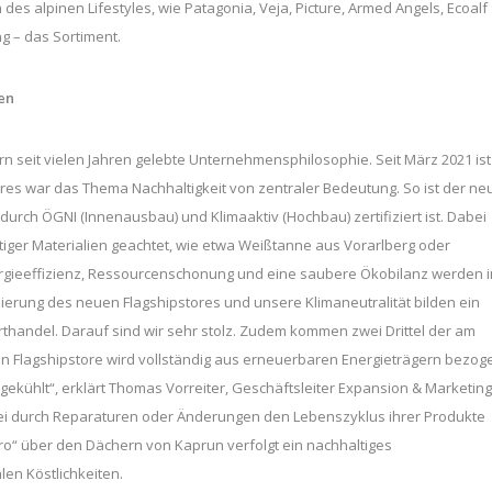
s alpinen Lifestyles, wie Patagonia, Veja, Picture, Armed Angels, Ecoalf
g – das Sortiment.
ben
ern seit vielen Jahren gelebte Unternehmensphilosophie. Seit März 2021 ist
ores war das Thema Nachhaltigkeit von zentraler Bedeutung. So ist der ne
 durch ÖGNI (Innenausbau) und Klimaaktiv (Hochbau) zertifiziert ist. Dabei
iger Materialien geachtet, wie etwa Weißtanne aus Vorarlberg oder
nergieeffizienz, Ressourcenschonung und eine saubere Ökobilanz werden i
zierung des neuen Flagshipstores und unsere Klimaneutralität bilden ein
rthandel. Darauf sind wir sehr stolz. Zudem kommen zwei Drittel der am
en Flagshipstore wird vollständig aus erneuerbaren Energieträgern bezog
kühlt“, erklärt Thomas Vorreiter, Geschäftsleiter Expansion & Marketing
 durch Reparaturen oder Änderungen den Lebenszyklus ihrer Produkte
tro“ über den Dächern von Kaprun verfolgt ein nachhaltiges
en Köstlichkeiten.