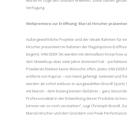
wurde im Zuge des Umbaus erweitert. Somit stehen gesamt
Verfügung.
Weltpremiere zur Eröffnung: Marcel Hirscher präsenti
Außergewöhnliche Projekte sind der ideale Rahmen für ei
Hirscher präsentiert im Rahmen der Flagshipstore-Eröffnu
beginnt. VAN DEER Ski werden mit demselben Know-how und 
den Skiweltcup über viele Jahre dominiert hat – perfektionie
Powderski bleiben keine Wünsche offen. Jedes VAN DEER M
entfernt von Kaprun – von Hand gefertigt. Getestet und f
werden ab sofort exklusiv in ausgewählten Bründl Sports 
mit Marcel – dem bislang besten Skifahrer – ganz besonde
Professionalität in der Entwicklung dieser Produkte ist 
können wir so noch verstärken“, sagt Christoph Bründl. 
Marcel Hirscher und den Gründern von Peak Performance