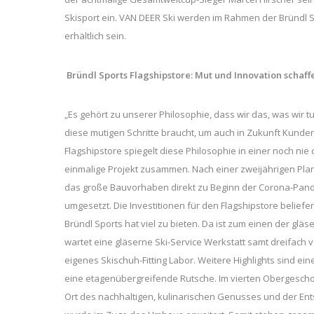
Skisport ein. VAN DEER Ski werden im Rahmen der Bründl 
erhältlich sein.
Bründl Sports Flagshipstore: Mut und Innovation schaff
„Es gehört zu unserer Philosophie, dass wir das, was wir t
diese mutigen Schritte braucht, um auch in Zukunft Kunde
Flagshipstore spiegelt diese Philosophie in einer noch n
einmalige Projekt zusammen. Nach einer zweijährigen Planu
das große Bauvorhaben direkt zu Beginn der Corona-Pand
umgesetzt. Die Investitionen für den Flagshipstore beliefe
Bründl Sports hat viel zu bieten. Da ist zum einen der g
wartet eine gläserne Ski-Service Werkstatt samt dreifach 
eigenes Skischuh-Fitting Labor. Weitere Highlights sind e
eine etagenübergreifende Rutsche. Im vierten Obergescho
Ort des nachhaltigen, kulinarischen Genusses und der E