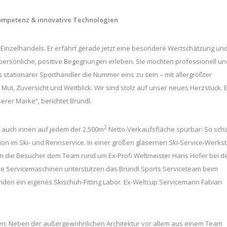
Kompetenz & innovative Technologien
 Einzelhandels. Er erfährt gerade jetzt eine besondere Wertschätzung un
ersönliche, positive Begegnungen erleben. Sie möchten professionell un
s stationärer Sporthändler die Nummer eins zu sein – mit allergrößter
Mut, Zuversicht und Weitblick. Wir sind stolz auf unser neues Herzstück. 
serer Marke“, berichtet Bründl.
2
t auch innen auf jedem der 2.500m
Netto-Verkaufsfläche spürbar: So scha
on im Ski- und Rennservice. In einer großen gläsernen Ski-Service-Werkst
n die Besucher dem Team rund um Ex-Profi Weltmeister Hans Hofer bei d
he Servicemaschinen unterstützen das Bründl Sports Serviceteam beim
den ein eigenes Skischuh-Fitting Labor. Ex-Weltcup Servicemann Fabian
nten: Neben der außergewöhnlichen Architektur vor allem aus einem Team