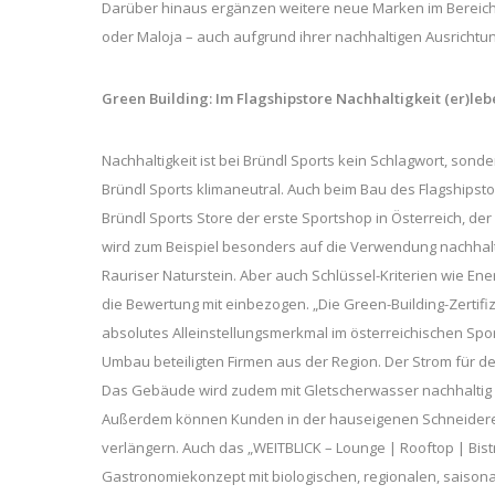
Darüber hinaus ergänzen weitere neue Marken im Bereich de
oder Maloja – auch aufgrund ihrer nachhaltigen Ausrichtun
Green Building: Im Flagshipstore Nachhaltigkeit (er)le
Nachhaltigkeit ist bei Bründl Sports kein Schlagwort, sond
Bründl Sports klimaneutral. Auch beim Bau des Flagshipst
Bründl Sports Store der erste Sportshop in Österreich, der
wird zum Beispiel besonders auf die Verwendung nachhalt
Rauriser Naturstein. Aber auch Schlüssel-Kriterien wie E
die Bewertung mit einbezogen. „Die Green-Building-Zertifi
absolutes Alleinstellungsmerkmal im österreichischen Spo
Umbau beteiligten Firmen aus der Region. Der Strom für d
Das Gebäude wird zudem mit Gletscherwasser nachhaltig ge
Außerdem können Kunden in der hauseigenen Schneiderei
verlängern. Auch das „WEITBLICK – Lounge | Rooftop | Bis
Gastronomiekonzept mit biologischen, regionalen, saisonal