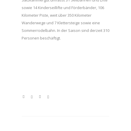
Salzkammergut umfasst 31 Seilbahnen und Lifte
sowie 14 Kinderseillifte und Förderbänder, 106
Kilometer Piste, weit über 350 Kilometer
Wanderwege und 7 Klettersteige sowie eine
Sommerrodelbahn. In der Saison sind derzeit 310
Personen beschäftigt.