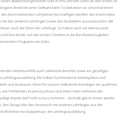
 einen abwechslungsreichen Start in ihre Lehrzeit. Denn an den ersten z
 begann direkt mit einer Seilbahnfahrt. So bekamen sie schonmal einen
in den bevorstehenden Lehrjahren beschäftigen werden. Bei einem tollen
ich mit den anderen Lehrlingen sowie den Ausbildern auszutauschen. Mit
 heuer auch die Eltern der Lehrlinge. So haben auch sie interessante
und ihre Kinder auf den ersten Schritten in die Berufswelt begleiten
ctionreiches Programm am Golm.
enden Arbeitsumfeld auch zahlreiche Benefits sowie ein geselliges
ne Lehrlingsausbildung. Wir haben hochmoderne Arbeitsplätze und
ckeln und ausbauen. Denn für unsere Seilbahnen benötigen wir qualifizie
ts, wie Freifahrten, Essenszuschuss und vieles mehr entlasten die
ellige Aspekt darf nicht zu kurz kommen – deshalb gibt es immer wieder
st, den Skitag oder den Austausch mit anderen Lehrlingen aus der
äftsführer bei Doppelmayr, die Lehrlingsausbildung.