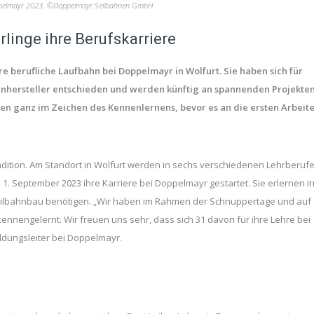
ppelmayr 2023. ©Doppelmayr Seilbahnen GmbH
linge ihre Berufskarriere
 berufliche Laufbahn bei Doppelmayr in Wolfurt. Sie haben sich für
hnhersteller entschieden und werden künftig an spannenden Projekte
den ganz im Zeichen des Kennenlernens, bevor es an die ersten Arbeit
adition. Am Standort in Wolfurt werden in sechs verschiedenen Lehrberuf
 1. September 2023 ihre Karriere bei Doppelmayr gestartet. Sie erlernen i
im Seilbahnbau benötigen. „Wir haben im Rahmen der Schnuppertage und auf
ennengelernt. Wir freuen uns sehr, dass sich 31 davon für ihre Lehre bei
ldungsleiter bei Doppelmayr.