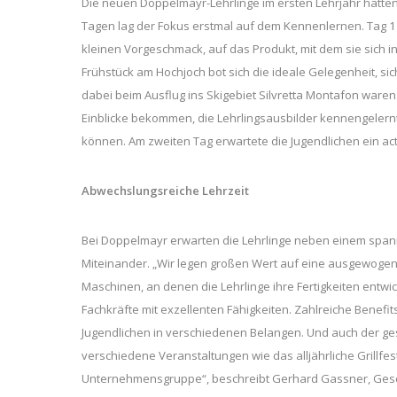
Die neuen Doppelmayr-Lehrlinge im ersten Lehrjahr hatten
Tagen lag der Fokus erstmal auf dem Kennenlernen. Tag 1
kleinen Vorgeschmack, auf das Produkt, mit dem sie sich 
Frühstück am Hochjoch bot sich die ideale Gelegenheit, s
dabei beim Ausflug ins Skigebiet Silvretta Montafon waren
Einblicke bekommen, die Lehrlingsausbilder kennengelernt 
können. Am zweiten Tag erwartete die Jugendlichen ein a
Abwechslungsreiche Lehrzeit
Bei Doppelmayr erwarten die Lehrlinge neben einem spann
Miteinander. „Wir legen großen Wert auf eine ausgewoge
Maschinen, an denen die Lehrlinge ihre Fertigkeiten entwi
Fachkräfte mit exzellenten Fähigkeiten. Zahlreiche Benefi
Jugendlichen in verschiedenen Belangen. Und auch der ges
verschiedene Veranstaltungen wie das alljährliche Grillfe
Unternehmensgruppe“, beschreibt Gerhard Gassner, Gesch