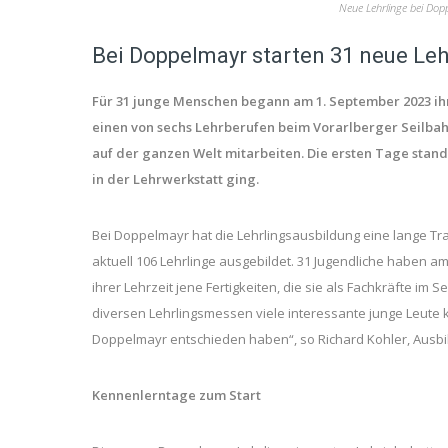
Neue Lehrlinge bei Do
Bei Doppelmayr starten 31 neue Lehr
Für 31 junge Menschen begann am 1. September 2023 ihre
einen von sechs Lehrberufen beim Vorarlberger Seilba
auf der ganzen Welt mitarbeiten. Die ersten Tage stan
in der Lehrwerkstatt ging.
Bei Doppelmayr hat die Lehrlingsausbildung eine lange Tr
aktuell 106 Lehrlinge ausgebildet. 31 Jugendliche haben am
ihrer Lehrzeit jene Fertigkeiten, die sie als Fachkräfte 
diversen Lehrlingsmessen viele interessante junge Leute k
Doppelmayr entschieden haben“, so Richard Kohler, Ausbi
Kennenlerntage zum Start