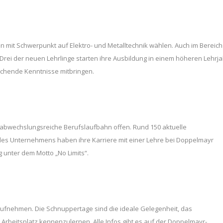
mit Schwerpunkt auf Elektro- und Metalltechnik wählen. Auch im Bereich 
rei der neuen Lehrlinge starten ihre Ausbildung in einem höheren Lehrja
echende Kenntnisse mitbringen.
e abwechslungsreiche Berufslaufbahn offen. Rund 150 aktuelle
 des Unternehmens haben ihre Karriere mit einer Lehre bei Doppelmayr
 unter dem Motto „No Limits“.
aufnehmen. Die Schnuppertage sind die ideale Gelegenheit, das
Arbeitsplatz kennenzulernen. Alle Infos gibt es auf der Doppelmayr-