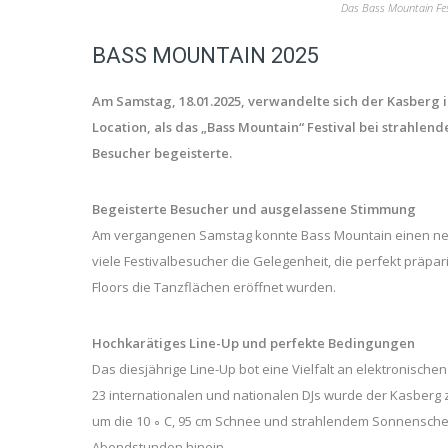
Das Bass Mountain Fes
BASS MOUNTAIN 2025
Am Samstag, 18.01.2025, verwandelte sich der Kasberg in
Location, als das „Bass Mountain“ Festival bei strah
Besucher begeisterte.
Begeisterte Besucher und ausgelassene Stimmung
Am vergangenen Samstag konnte Bass Mountain einen neu
viele Festivalbesucher die Gelegenheit, die perfekt präpar
Floors die Tanzflächen eröffnet wurden.
Hochkarätiges Line-Up und perfekte Bedingungen
Das diesjährige Line-Up bot eine Vielfalt an elektronisch
23 internationalen und nationalen DJs wurde der Kasberg
um die 10 ∘ C, 95 cm Schnee und strahlendem Sonnenschei
Abendstunden hinein.