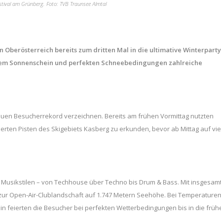
tival am Grünberg. Foto: TVB Traunsee Almtal
 Oberösterreich bereits zum dritten Mal in die ultimative Winterparty
lendem Sonnenschein und perfekten Schneebedingungen zahlreiche
en Besucherrekord verzeichnen. Bereits am frühen Vormittag nutzten
ierten Pisten des Skigebiets Kasberg zu erkunden, bevor ab Mittag auf vie
en Musikstilen – von Techhouse über Techno bis Drum & Bass. Mit insgesam
 zur Open-Air-Clublandschaft auf 1.747 Metern Seehöhe. Bei Temperature
n feierten die Besucher bei perfekten Wetterbedingungen bis in die früh