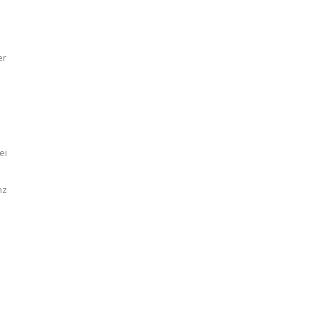
er
ei
nz