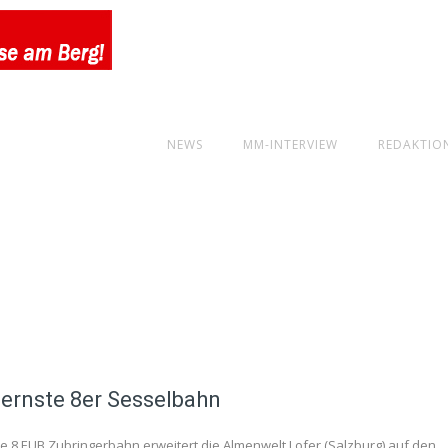
NEWS
MM-INTERVIEW
REDAKTIO
ernste 8er Sesselbahn
eue 8 EUB Zubringerbahn erweitert die Almenwelt Lofer (Salzburg) auf den