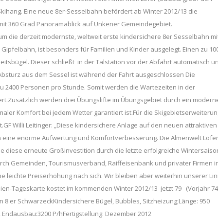
kihang. Eine neue 8er-Sesselbahn befördert ab Winter 2012/13 die
mit 360 Grad Panoramablick auf Unkener Gemeindegebiet.
 um die derzeit modernste, weltweit erste kindersichere 8er Sesselbahn mi
Gipfelbahn, ist besonders für Familien und Kinder ausgelegt. Einen zu 1
eitsbügel. Dieser schließt in der Talstation vor der Abfahrt automatisch u
n Absturz aus dem Sessel ist während der Fahrt ausgeschlossen Die
 2400 Personen pro Stunde. Somit werden die Wartezeiten in der
rt.Zusätzlich werden drei Übungslifte im Übungsgebiet durch ein modern
ler Komfort bei jedem Wetter garantiert ist.Für die Skigebietserweiterun
rt.GF Willi Leitinger: „Diese kindersichere Anlage auf den neuen attraktiven
n eine enorme Aufwertung und Komfortverbesserung. Die Almenwelt Lofe
rde diese erneute Großinvestition durch die letzte erfolgreiche Wintersaiso
rch Gemeinden, Tourismusverband, Raiffeisenbank und privater Firmen i
e leichte Preiserhöhung nach sich. Wir bleiben aber weiterhin unserer Lin
ilien-Tageskarte kostet im kommenden Winter 2012/13 jetzt 79  (Vorjahr 74
men 8 er SchwarzeckKindersichere Bügel, Bubbles, Sitzheizung;Länge: 950
h, Endausbau:3200 P/hFertigstellung: Dezember 2012