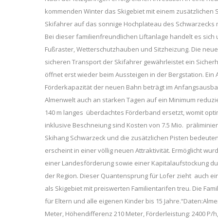
kommenden Winter das Skigebiet mit einem zusätzlichen S
Skifahrer auf das sonnige Hochplateau des Schwarzecks 
Bei dieser familienfreundlichen Liftanlage handelt es sich
Fußraster, Wetterschutzhauben und Sitzheizung. Die neue 
sicheren Transport der Skifahrer gewährleistet ein Sicherh
öffnet erst wieder beim Aussteigen in der Bergstation. Ei
Förderkapazität der neuen Bahn beträgt im Anfangsausbau
Almenwelt auch an starken Tagen auf ein Minimum reduzie
140 m langes überdachtes Förderband ersetzt, womit optima
inklusive Beschneiung sind Kosten von 7.5 Mio.  präliminie
Skihang Schwarzeck und die zusätzlichen Pisten bedeute
erscheint in einer völlig neuen Attraktivität. Ermöglicht wu
einer Landesförderung sowie einer Kapitalaufstockung du
der Region. Dieser Quantensprung für Lofer zieht auch ein
als Skigebiet mit preiswerten Familientarifen treu. Die Fam
für Eltern und alle eigenen Kinder bis 15 Jahre.“Daten:Al
Meter, Höhendifferenz 210 Meter, Förderleistung: 2400 P/