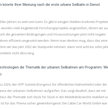
n könnte Ihrer Meinung nach die erste urbane Seilbahn in Dienst
030er Jahren so weit sein kann. Es gibt in einigen Städten konkrete Projekte
 wurden viele begleitende Forschungsprojekte angestoßen, denen wir au
sich die gesamten Bedingungen und Voraussetzungen jetzt nicht negativ
Jahren effizient umgesetzt werden. Wenn man denken mag, dass das eine
enn wir das Jahr 2022 als Startpunkt nehmen, dann sind acht bis zehn Jah
ittels nicht allzu lang.
ne Technologien die Thematik der urbanen Seilbahnen am Programm. Wi
n?
s 2024, der UITP Summit (Kongress für öffentlichen Nahverkehr) oder die
ema der urbanen Seilbahnen aufgreifen. Das zeigt deutlich, dass wir mit
s die Thematik sich Stück für Stück in der Mobilitätsbranche etabliert u
 ist für das Thema sicher gewinnbringend. Die Cable Car World GmbH war 