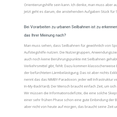
Orientierungshilfe sein kann. Ich denke, man muss aber au
Jetzt geht es darum, die anstehenden Aufgaben Stück für S
Bei Vorarbeiten zu urbanen Seilbahnen ist zu erkennen,
das Ihrer Meinung nach?
Man muss sehen, dass Seilbahnen für gewöhnlich von Sport
Aufstiegshilfe nutzen. Die Nutzergruppen, Anwendungszwe
auch noch keine Berührungspunkte mit Seilbahnen gehabt,
Verkehrsmittel gibt, fehlt. Dazu kommen klassischerweise
der befürchteten Lärmbelästigung. Das ist aber nichts Exkl
nennt das das NIMBY-Paradoxon: jeder will Infrastruktur 
In-My-BackYard). Der Mensch braucht einfach Zeit, um sic
Wir müssen die Informationsdefizite, die eine solche Ske
einer sehr frühen Phase schon eine gute Einbindung der 
aber nicht von heute auf morgen, das braucht seine Zeit u