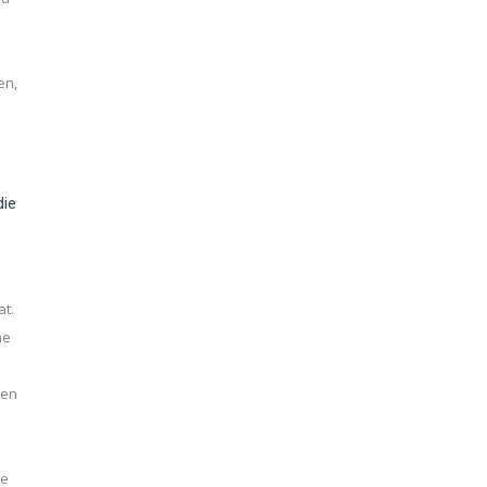
en,
e
die
at.
ne
den
ne