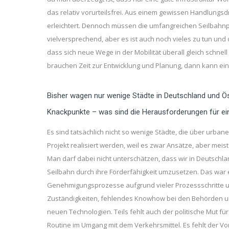
das relativ vorurteilsfrei. Aus einem gewissen Handlungsd
erleichtert. Dennoch müssen die umfangreichen Seilbahnplä
vielversprechend, aber es ist auch noch vieles zu tun und 
dass sich neue Wege in der Mobilität überall gleich schne
brauchen Zeit zur Entwicklung und Planung, dann kann ein
Bisher wagen nur wenige Städte in Deutschland und Ös
Knackpunkte – was sind die Herausforderungen für ei
Es sind tatsächlich nicht so wenige Städte, die über urb
Projekt realisiert werden, weil es zwar Ansätze, aber me
Man darf dabei nicht unterschätzen, dass wir in Deutschla
Seilbahn durch ihre Förderfähigkeit umzusetzen. Das war ei
Genehmigungsprozesse aufgrund vieler Prozessschritte und
Zuständigkeiten, fehlendes Knowhow bei den Behörden und 
neuen Technologien. Teils fehlt auch der politische Mut f
Routine im Umgang mit dem Verkehrsmittel. Es fehlt der V