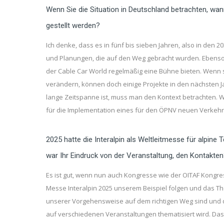
Wenn Sie die Situation in Deutschland betrachten, wan
gestellt werden?
Ich denke, dass es in fünf bis sieben Jahren, also in den 2
und Planungen, die auf den Weg gebracht wurden. Ebenso
der Cable Car World regelmäßig eine Bühne bieten. Wenn 
verändern, können doch einige Projekte in den nächsten 
lange Zeitspanne ist, muss man den Kontext betrachten. W
für die Implementation eines für den ÖPNV neuen Verkehrsm
2025 hatte die Interalpin als Weltleitmesse für alpi
war Ihr Eindruck von der Veranstaltung, den Kontakte
Es ist gut, wenn nun auch Kongresse wie der OITAF Kongres
Messe Interalpin 2025 unserem Beispiel folgen und das Th
unserer Vorgehensweise auf dem richtigen Weg sind und das
auf verschiedenen Veranstaltungen thematisiert wird. Das