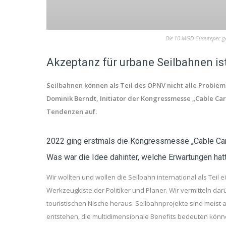
Die 10-MGD Cuautepec ge
Akzeptanz für urbane Seilbahnen i
Seilbahnen können als Teil des ÖPNV nicht alle Problem
Dominik Berndt, Initiator der Kongressmesse „Cable Ca
Tendenzen auf.
2022 ging erstmals die Kongressmesse „Cable Car 
Was war die Idee dahinter, welche Erwartungen ha
Wir wollten und wollen die Seilbahn international als Teil 
Werkzeugkiste der Politiker und Planer. Wir vermitteln 
touristischen Nische heraus. Seilbahnprojekte sind meist
entstehen, die multidimensionale Benefits bedeuten kön