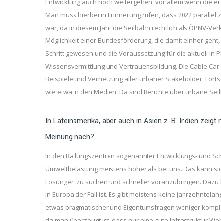
Entwicklung auch noch weitergehen, vor allem wenn die e
Man muss hierbei in Erinnerung rufen, dass 2022 parallel z
war, da in diesem Jahr die Seilbahn rechtlich als ÖPNV-
Möglichkeit einer Bundesförderung, die damit einher geh
Schritt gewesen und die Voraussetzung für die aktuell in 
Wissensvermittlung und Vertrauensbildung. Die Cable Car 
Beispiele und Vernetzung aller urbaner Stakeholder. Fort
wie etwa in den Medien. Da sind Berichte über urbane Seilb
In Lateinamerika, aber auch in Asien z. B. Indien zeig
Meinung nach?
In den Ballungszentren sogenannter Entwicklungs- und Sch
Umweltbelastung meistens höher als bei uns. Das kann si
Lösungen zu suchen und schneller voranzubringen. Dazu ko
in Europa der Fall ist. Es gibt meistens keine jahrzehnte
etwas pragmatischer und Eigentumsfragen weniger komplex als
da man überzeugt ist, dass nur eine gute Infrastruktur W