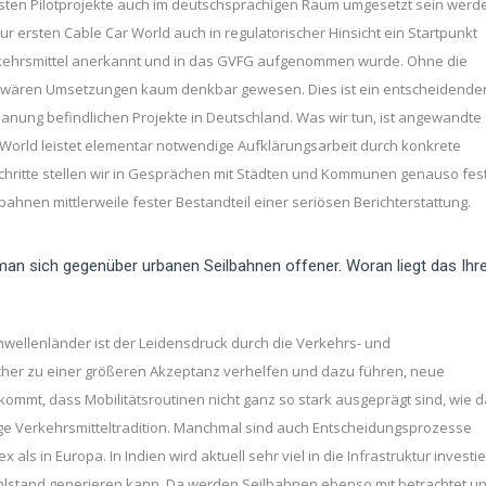
rsten Pilotprojekte auch im deutschsprachigen Raum umgesetzt sein werd
ur ersten Cable Car World auch in regulatorischer Hinsicht ein Startpunkt
Verkehrsmittel anerkannt und in das GVFG aufgenommen wurde. Ohne die
t, wären Umsetzungen kaum denkbar gewesen. Dies ist ein entscheidende
Planung befindlichen Projekte in Deutschland. Was wir tun, ist angewandte
World leistet elementar notwendige Aufklärungsarbeit durch konkrete
schritte stellen wir in Gesprächen mit Städten und Kommunen genauso fes
ahnen mittlerweile fester Bestandteil einer seriösen Berichterstattung.
t man sich gegenüber urbanen Seilbahnen offener. Woran liegt das Ihr
wellenländer ist der Leidensdruck durch die Verkehrs- und
cher zu einer größeren Akzeptanz verhelfen und dazu führen, neue
mmt, dass Mobilitätsroutinen nicht ganz so stark ausgeprägt sind, wie 
lange Verkehrsmitteltradition. Manchmal sind auch Entscheidungsprozesse
 in Europa. In Indien wird aktuell sehr viel in die Infrastruktur investier
ohlstand generieren kann. Da werden Seilbahnen ebenso mit betrachtet u