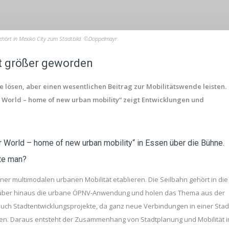
hört in Mexiko City zum Stadtbild. ©Doppelmayr
st größer geworden
e lösen, aber einen wesentlichen Beitrag zur Mobilitätswende leisten.
r World – home of new urban mobility“ zeigt Entwicklungen und
World – home of new urban mobility“ in Essen über die Bühne.
tte man?
einer multimodalen urbanen Mobilität etablieren. Die Seilbahn gehört in die
darüber hinaus die urbane ÖPNV-Anwendung und holen das Thema aus der
 auch Stadtentwicklungsprojekte, da ganz neue Verbindungen in einer Stad
nen. Daraus entsteht der Zusammenhang von Stadtplanung und Mobilität 