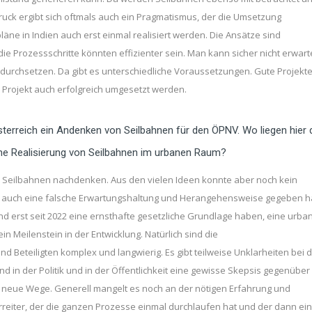
ruck ergibt sich oftmals auch ein Pragmatismus, der die Umsetzung
ne in Indien auch erst einmal realisiert werden. Die Ansätze sind
die Prozessschritte könnten effizienter sein. Man kann sicher nicht erwart
ll durchsetzen. Da gibt es unterschiedliche Voraussetzungen. Gute Projekt
 Projekt auch erfolgreich umgesetzt werden.
terreich ein Andenken von Seilbahnen für den ÖPNV. Wo liegen hier 
ne Realisierung von Seilbahnen im urbanen Raum?
ane Seilbahnen nachdenken. Aus den vielen Ideen konnte aber noch kein
ist auch eine falsche Erwartungshaltung und Herangehensweise gegeben h
nd erst seit 2022 eine ernsthafte gesetzliche Grundlage haben, eine urba
n Meilenstein in der Entwicklung. Natürlich sind die
 Beteiligten komplex und langwierig. Es gibt teilweise Unklarheiten bei 
in der Politik und in der Öffentlichkeit eine gewisse Skepsis gegenüber
ür neue Wege. Generell mangelt es noch an der nötigen Erfahrung und
orreiter, der die ganzen Prozesse einmal durchlaufen hat und der dann ei