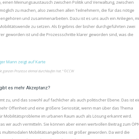
en, einen Meinungsaustausch zwischen Politik und Verwaltung, zwischen
 möglich zu machen, also zwischen allen Teilnehmern, die für das nötige
gehören und zusammenarbeiten. Dazu ist es uns auch ein Anliegen, mi
obilitätswende zu setzen. Als Ergebnis der bisher durchgeführten zwei
er geworden ist und die Prozessschritte klarer geworden sind, was die
r die ganzen Prozesse einmal durchlaufen hat.“ ©CCW
, gibt es mehr Akzeptanz?
t zu, und das sowohl auf fachlicher als auch politischer Ebene. Das ist ei
n mehr Offenheit und eine größere Seriosität, wenn man über das Thema
 für Mobilitätsprobleme im urbanen Raum auch als Lösung erkannt wird.
was wir auch vermitteln. Sie können aber einen wertvollen Beitrag zum ÖP
s multimodalen Mobilitätsangebotes ist größer geworden. Da wird die