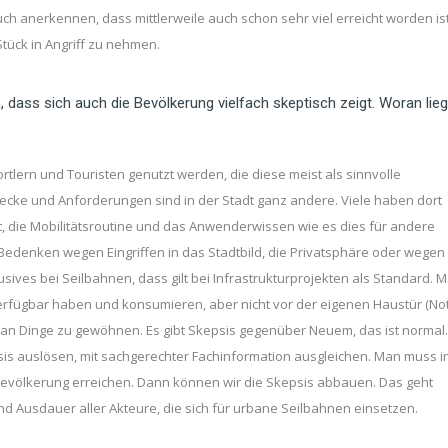
ch anerkennen, dass mittlerweile auch schon sehr viel erreicht worden ist
tück in Angriff zu nehmen.
 dass sich auch die Bevölkerung vielfach skeptisch zeigt. Woran lieg
lern und Touristen genutzt werden, die diese meist als sinnvolle
cke und Anforderungen sind in der Stadt ganz andere. Viele haben dort
 die Mobilitätsroutine und das Anwenderwissen wie es dies für andere
 Bedenken wegen Eingriffen in das Stadtbild, die Privatsphäre oder wegen
usives bei Seilbahnen, dass gilt bei Infrastrukturprojekten als Standard. 
verfügbar haben und konsumieren, aber nicht vor der eigenen Haustür (Not
h an Dinge zu gewöhnen. Es gibt Skepsis gegenüber Neuem, das ist normal.
psis auslösen, mit sachgerechter Fachinformation ausgleichen. Man muss i
Bevölkerung erreichen. Dann können wir die Skepsis abbauen. Das geht
nd Ausdauer aller Akteure, die sich für urbane Seilbahnen einsetzen.