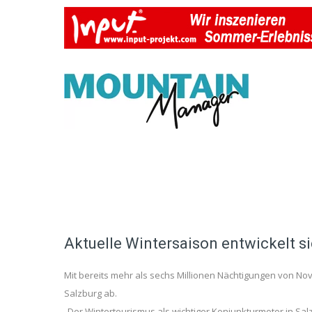
Aktuelle Wintersaison entwickelt si
Mit bereits mehr als sechs Millionen Nächtigungen von Nove
Salzburg ab.
„Der Wintertourismus als wichtiger Konjunkturmotor in Salzb