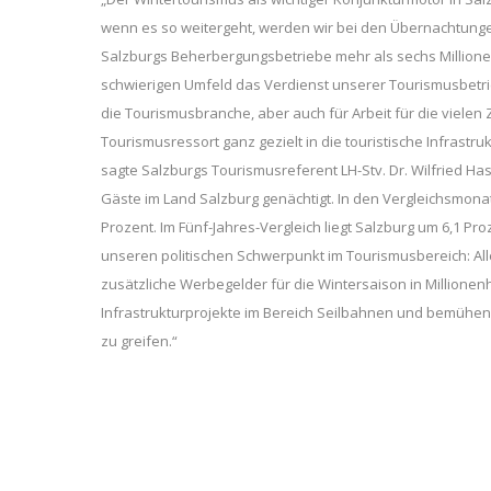
wenn es so weitergeht, werden wir bei den Übernachtungen 
Salzburgs Beherbergungsbetriebe mehr als sechs Millione
schwierigen Umfeld das Verdienst unserer Tourismusbetrieb
die Tourismusbranche, aber auch für Arbeit für die viele
Tourismusressort ganz gezielt in die touristische Infrastr
sagte Salzburgs Tourismusreferent LH-Stv. Dr. Wilfried H
Gäste im Land Salzburg genächtigt. In den Vergleichsmonat
Prozent. Im Fünf-Jahres-Vergleich liegt Salzburg um 6,1 Pro
unseren politischen Schwerpunkt im Tourismusbereich: All
zusätzliche Werbegelder für die Wintersaison in Millione
Infrastrukturprojekte im Bereich Seilbahnen und bemühen
zu greifen.“