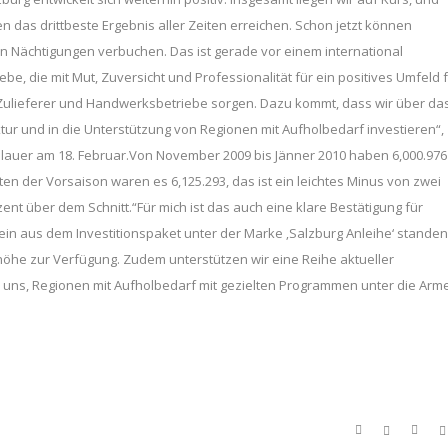
das drittbeste Ergebnis aller Zeiten erreichen. Schon jetzt können
n Nächtigungen verbuchen. Das ist gerade vor einem international
e, die mit Mut, Zuversicht und Professionalität für ein positives Umfeld 
n Zulieferer und Handwerksbetriebe sorgen. Dazu kommt, dass wir über da
uktur und in die Unterstützung von Regionen mit Aufholbedarf investieren“,
aslauer am 18. Februar.Von November 2009 bis Jänner 2010 haben 6,000.976
en der Vorsaison waren es 6,125.293, das ist ein leichtes Minus von zwei
zent über dem Schnitt.“Für mich ist das auch eine klare Bestätigung für
ein aus dem Investitionspaket unter der Marke ‚Salzburg Anleihe‘ standen
nhöhe zur Verfügung. Zudem unterstützen wir eine Reihe aktueller
 uns, Regionen mit Aufholbedarf mit gezielten Programmen unter die Arm