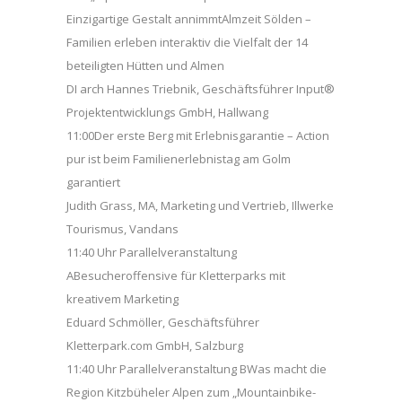
Einzigartige Gestalt annimmtAlmzeit Sölden –
Familien erleben interaktiv die Vielfalt der 14
beteiligten Hütten und Almen
DI arch Hannes Triebnik, Geschäftsführer Input®
Projektentwicklungs GmbH, Hallwang
11:00Der erste Berg mit Erlebnisgarantie – Action
pur ist beim Familienerlebnistag am Golm
garantiert
Judith Grass, MA, Marketing und Vertrieb, Illwerke
Tourismus, Vandans
11:40 Uhr Parallelveranstaltung
ABesucheroffensive für Kletterparks mit
kreativem Marketing
Eduard Schmöller, Geschäftsführer
Kletterpark.com GmbH, Salzburg
11:40 Uhr Parallelveranstaltung BWas macht die
Region Kitzbüheler Alpen zum „Mountainbike-