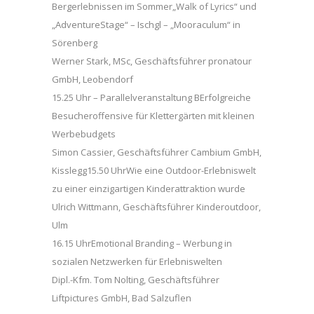
Bergerlebnissen im Sommer„Walk of Lyrics“ und
„AdventureStage“ – Ischgl – „Mooraculum“ in
Sörenberg
Werner Stark, MSc, Geschäftsführer pronatour
GmbH, Leobendorf
15.25 Uhr – Parallelveranstaltung BErfolgreiche
Besucheroffensive für Klettergärten mit kleinen
Werbebudgets
Simon Cassier, Geschäftsführer Cambium GmbH,
Kisslegg15.50 UhrWie eine Outdoor-Erlebniswelt
zu einer einzigartigen Kinderattraktion wurde
Ulrich Wittmann, Geschäftsführer Kinderoutdoor,
Ulm
16.15 UhrEmotional Branding – Werbung in
sozialen Netzwerken für Erlebniswelten
Dipl.-Kfm. Tom Nolting, Geschäftsführer
Liftpictures GmbH, Bad Salzuflen