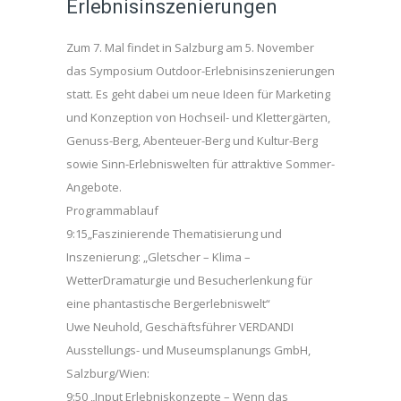
Erlebnisinszenierungen
Zum 7. Mal findet in Salzburg am 5. November
das Symposium Outdoor-Erlebnisinszenierungen
statt. Es geht dabei um neue Ideen für Marketing
und Konzeption von Hochseil- und Klettergärten,
Genuss-Berg, Abenteuer-Berg und Kultur-Berg
sowie Sinn-Erlebniswelten für attraktive Sommer-
Angebote.
Programmablauf
9:15„Faszinierende Thematisierung und
Inszenierung: „Gletscher – Klima –
WetterDramaturgie und Besucherlenkung für
eine phantastische Bergerlebniswelt“
Uwe Neuhold, Geschäftsführer VERDANDI
Ausstellungs- und Museumsplanungs GmbH,
Salzburg/Wien:
9:50 „Input Erlebniskonzepte – Wenn das