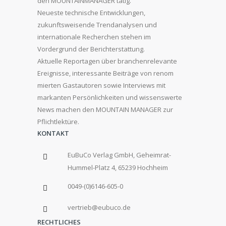
den MOUNTAINMANAGER tätig.
Neueste technische Entwicklungen,
zukunftsweisende Trendanalysen und
internationale Recherchen stehen im
Vordergrund der Berichterstattung.
Aktuelle Reportagen über branchenrelevante
Ereignisse, interessante Beiträge von renom
mierten Gastautoren sowie Interviews mit
markanten Persönlichkeiten und wissenswerte
News machen den MOUNTAIN MANAGER zur
Pflichtlektüre.
KONTAKT
EuBuCo Verlag GmbH, Geheimrat-
Hummel-Platz 4, 65239 Hochheim
0049-(0)6146-605-0
vertrieb@eubuco.de
RECHTLICHES