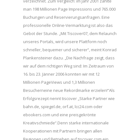
verzeichnet. Zum Vergleich: im Jahr 2001 zählte
man 198 Millionen Page Impressions und 765.000
Buchungen und Reservierungsanfragen. Eine
professionelle Online-Vermarktung ist also das
Gebot der Stunde. „Mit Tiscover07, dem Relaunch
unseres Portals, wird unsere Plattform noch
schneller, bequemer und sicherer“, meint Konrad
Plankensteiner dazu. „Die Nachfrage zeigt, dass
wir auf dem richtigen Weg sind: Im Zeitraum von
16. bis 23. Jänner 2006 konnten wir mit 12
Millionen PageViews und 1,3 Millionen
Besucherneine neue Rekordmarke erzielen!“Als
Erfolgsrezept nennt tiscover „Starke Partner wie
bahn.de, spiegel.de, orf.at, lcc24.com oder
ebookers.com und eine preisgekrönte
Kreativschmiede“.Denn starke internationale
Kooperationen mit Partnern bringen allen
Regionen und Betrieben auf tiscover.com ein