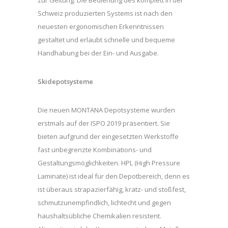
zur Geltung. Die Bedienung des komplett in der
Schweiz produzierten Systems ist nach den
neuesten ergonomischen Erkenntnissen
gestaltet und erlaubt schnelle und bequeme
Handhabung bei der Ein- und Ausgabe.
Skidepotsysteme
Die neuen MONTANA Depotsysteme wurden
erstmals auf der ISPO 2019 präsentiert. Sie
bieten aufgrund der eingesetzten Werkstoffe
fast unbegrenzte Kombinations- und
Gestaltungsmöglichkeiten. HPL (High Pressure
Laminate) ist ideal für den Depotbereich, denn es
ist überaus strapazierfähig, kratz- und stoßfest,
schmutzunempfindlich, lichtecht und gegen
haushaltsübliche Chemikalien resistent.