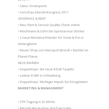
• Swiss Snowsports
• Vorschau Interski-Kongress 2011
SKISERVICE & RENT
• Neu: Rent & Service Quality Check online
• Reichmann & Sohn bei Sportservice Stricker
• 2 neue Montana-Roboter für Snow & Fun in
Hinterglemm
• Neuer Shop von Intersport Bründl + Bachler im
Planet Planai
NEUE BAHNEN
• Doppelmayr: die neue 8 EUB Tauplitz
• Leitner 8 SBK in Schladming
• Doppelmayr: Wichtiger Impuls für Königsleiten
MARKETING & MANAGEMENT
• VTK-Tagung in St. Moritz
• Riesneralm-Ausbau durchgezogen