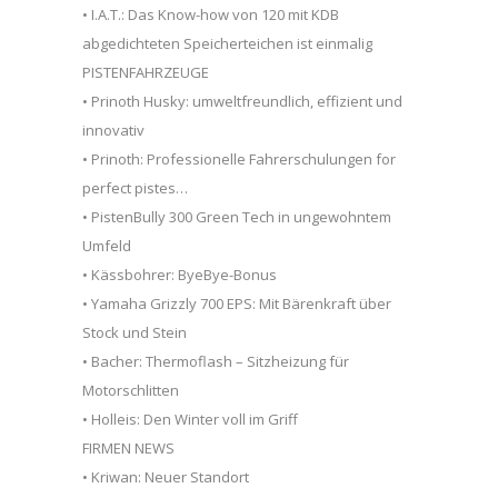
• I.A.T.: Das Know-how von 120 mit KDB
abgedichteten Speicherteichen ist einmalig
PISTENFAHRZEUGE
• Prinoth Husky: umweltfreundlich, effizient und
innovativ
• Prinoth: Professionelle Fahrerschulungen for
perfect pistes…
• PistenBully 300 Green Tech in ungewohntem
Umfeld
• Kässbohrer: ByeBye-Bonus
• Yamaha Grizzly 700 EPS: Mit Bärenkraft über
Stock und Stein
• Bacher: Thermoflash – Sitzheizung für
Motorschlitten
• Holleis: Den Winter voll im Griff
FIRMEN NEWS
• Kriwan: Neuer Standort