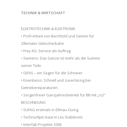
TECHNIK & WIRTSCHAFT
ELEKTROTECHNIK & ELEKTRONIK
• Profi-Arbeit von Berchtold und Gemini für
Zillertaler Gletscherbahn
• Frey AG: Service als Auftrag
• Siemens: Das Ganze ist mehr als die Summe
seiner Teile
• GIFAS – ein Segen für die Schneier
• Eisenbeiss: Schnell und zuverlässig bei
Getriebereparaturen
• Sorgenfreier Ganzjahresbetrieb für BB mit „rs2“
BESCHNEIUNG
• SUFAG erstmals in Ellmau-Going
• TechnoAlpin baut in Les Diablerets
• Interfab-Projekte 2006