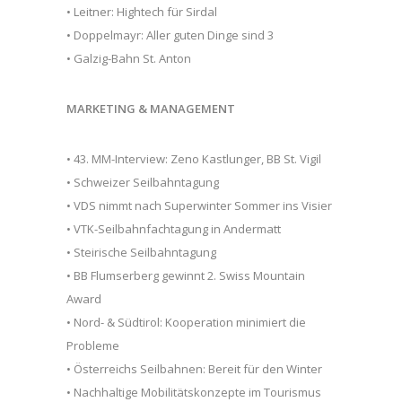
• Leitner: Hightech für Sirdal
• Doppelmayr: Aller guten Dinge sind 3
• Galzig-Bahn St. Anton
MARKETING & MANAGEMENT
• 43. MM-Interview: Zeno Kastlunger, BB St. Vigil
• Schweizer Seilbahntagung
• VDS nimmt nach Superwinter Sommer ins Visier
• VTK-Seilbahnfachtagung in Andermatt
• Steirische Seilbahntagung
• BB Flumserberg gewinnt 2. Swiss Mountain
Award
• Nord- & Südtirol: Kooperation minimiert die
Probleme
• Österreichs Seilbahnen: Bereit für den Winter
• Nachhaltige Mobilitätskonzepte im Tourismus