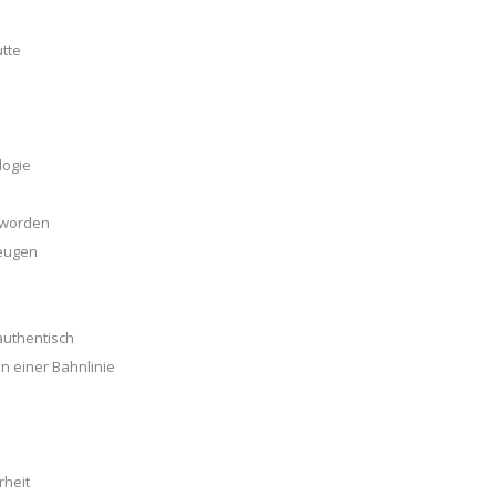
tte
logie
geworden
zeugen
authentisch
n einer Bahnlinie
rheit