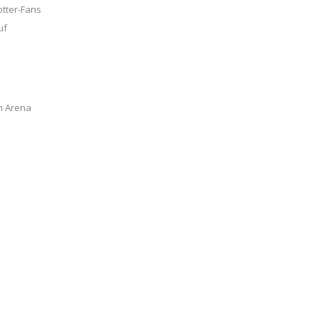
tter-Fans
uf
ch Arena