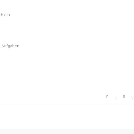
ch ein
ge Aufgaben