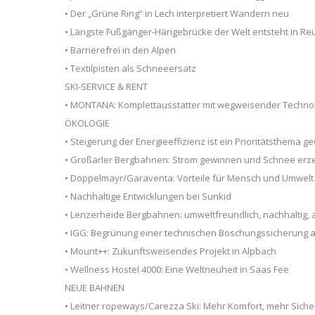
• Der „Grüne Ring“ in Lech interpretiert Wandern neu
• Längste Fußgänger-Hängebrücke der Welt entsteht in Reu
• Barrierefrei in den Alpen
• Textilpisten als Schneeersatz
SKI-SERVICE & RENT
• MONTANA: Komplettausstatter mit wegweisender Techno
ÖKOLOGIE
• Steigerung der Energieeffizienz ist ein Prioritätsthema 
• Großarler Bergbahnen: Strom gewinnen und Schnee er
• Doppelmayr/Garaventa: Vorteile für Mensch und Umwelt
• Nachhaltige Entwicklungen bei Sunkid
• Lenzerheide Bergbahnen: umweltfreundlich, nachhaltig, 
• IGG: Begrünung einer technischen Böschungssicherung a
• Mount++: Zukunftsweisendes Projekt in Alpbach
• Wellness Hostel 4000: Eine Weltneuheit in Saas Fee
NEUE BAHNEN
• Leitner ropeways/Carezza Ski: Mehr Komfort, mehr Siche