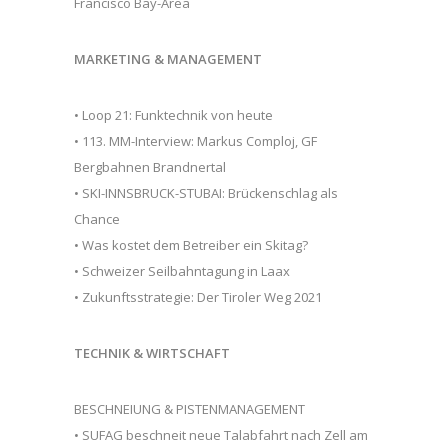
Francisco Bay-Area
MARKETING & MANAGEMENT
• Loop 21: Funktechnik von heute
• 113. MM-Interview: Markus Comploj, GF
Bergbahnen Brandnertal
• SKI-INNSBRUCK-STUBAI: Brückenschlag als
Chance
• Was kostet dem Betreiber ein Skitag?
• Schweizer Seilbahntagung in Laax
• Zukunftsstrategie: Der Tiroler Weg 2021
TECHNIK & WIRTSCHAFT
BESCHNEIUNG & PISTENMANAGEMENT
• SUFAG beschneit neue Talabfahrt nach Zell am