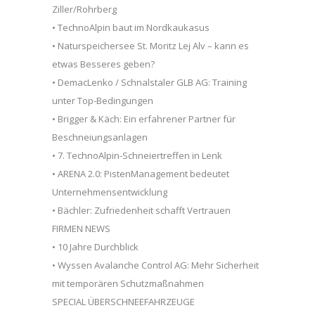
Ziller/Rohrberg
• TechnoAlpin baut im Nordkaukasus
• Naturspeichersee St. Moritz Lej Alv – kann es
etwas Besseres geben?
• DemacLenko / Schnalstaler GLB AG: Training
unter Top-Bedingungen
• Brigger & Käch: Ein erfahrener Partner für
Beschneiungsanlagen
• 7. TechnoAlpin-Schneiertreffen in Lenk
• ARENA 2.0: PistenManagement bedeutet
Unternehmensentwicklung
• Bächler: Zufriedenheit schafft Vertrauen
FIRMEN NEWS
• 10 Jahre Durchblick
• Wyssen Avalanche Control AG: Mehr Sicherheit
mit temporären Schutzmaßnahmen
SPECIAL ÜBERSCHNEEFAHRZEUGE