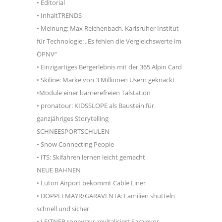
• Editorial
• InhaltTRENDS
• Meinung: Max Reichenbach, Karlsruher Institut
für Technologie: „Es fehlen die Vergleichswerte im
ÖPNV“
• Einzigartiges Bergerlebnis mit der 365 Alpin Card
• Skiline: Marke von 3 Millionen Usern geknackt
•Module einer barrierefreien Talstation
• pronatour: KIDSSLOPE als Baustein für
ganzjähriges Storytelling
SCHNEESPORTSCHULEN
• Snow Connecting People
• ITS: Skifahren lernen leicht gemacht
NEUE BAHNEN
• Luton Airport bekommt Cable Liner
• DOPPELMAYR/GARAVENTA: Familien shutteln
schnell und sicher
• LEITNER ropeways revitalisiert Sarajevos