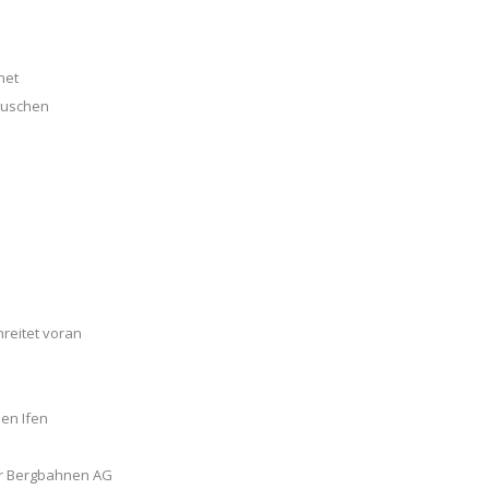
net
häuschen
reitet voran
en Ifen
ner Bergbahnen AG