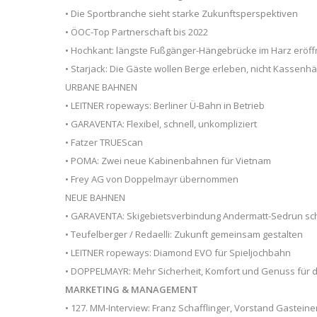
• Die Sportbranche sieht starke Zukunftsperspektiven
• ÖOC-Top Partnerschaft bis 2022
• Hochkant: längste Fußgänger-Hängebrücke im Harz eröff
• Starjack: Die Gäste wollen Berge erleben, nicht Kassen
URBANE BAHNEN
• LEITNER ropeways: Berliner Ü-Bahn in Betrieb
• GARAVENTA: Flexibel, schnell, unkompliziert
• Fatzer TRUEScan
• POMA: Zwei neue Kabinenbahnen für Vietnam
• Frey AG von Doppelmayr übernommen
NEUE BAHNEN
• GARAVENTA: Skigebietsverbindung Andermatt-Sedrun sch
• Teufelberger / Redaelli: Zukunft gemeinsam gestalten
• LEITNER ropeways: Diamond EVO für Spieljochbahn
• DOPPELMAYR: Mehr Sicherheit, Komfort und Genuss für d
MARKETING & MANAGEMENT
• 127. MM-Interview: Franz Schafflinger, Vorstand Gastei