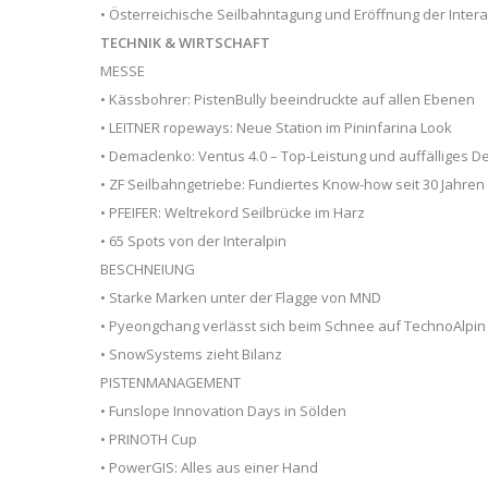
• Österreichische Seilbahntagung und Eröffnung der Intera
TECHNIK & WIRTSCHAFT
MESSE
• Kässbohrer: PistenBully beeindruckte auf allen Ebenen
• LEITNER ropeways: Neue Station im Pininfarina Look
• Demaclenko: Ventus 4.0 – Top-Leistung und auffälliges D
• ZF Seilbahngetriebe: Fundiertes Know-how seit 30 Jahren
• PFEIFER: Weltrekord Seilbrücke im Harz
• 65 Spots von der Interalpin
BESCHNEIUNG
• Starke Marken unter der Flagge von MND
• Pyeongchang verlässt sich beim Schnee auf TechnoAlpin
• SnowSystems zieht Bilanz
PISTENMANAGEMENT
• Funslope Innovation Days in Sölden
• PRINOTH Cup
• PowerGIS: Alles aus einer Hand