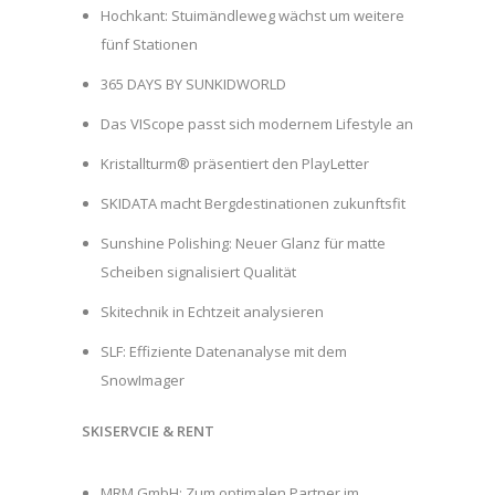
Hochkant: Stuimändleweg wächst um weitere
fünf Stationen
365 DAYS BY SUNKIDWORLD
Das VIScope passt sich modernem Lifestyle an
Kristallturm® präsentiert den PlayLetter
SKIDATA macht Bergdestinationen zukunftsfit
Sunshine Polishing: Neuer Glanz für matte
Scheiben signalisiert Qualität
Skitechnik in Echtzeit analysieren
SLF: Effiziente Datenanalyse mit dem
SnowImager
SKISERVCIE & RENT
MRM GmbH: Zum optimalen Partner im