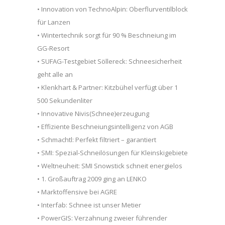
• Innovation von TechnoAlpin: Oberflurventilblock
für Lanzen
• Wintertechnik sorgt für 90 % Beschneiung im
GG-Resort
• SUFAG-Testgebiet Söllereck: Schneesicherheit
geht alle an
• Klenkhart & Partner: Kitzbühel verfügt über 1
500 Sekundenliter
• Innovative Nivis(Schnee)erzeugung
• Effiziente Beschneiungsintelligenz von AGB
• Schmachtl: Perfekt filtriert – garantiert
• SMI: Spezial-Schneilösungen für Kleinskigebiete
• Weltneuheit: SMI Snowstick schneit energielos
• 1. Großauftrag 2009 ging an LENKO
• Marktoffensive bei AGRE
• Interfab: Schnee ist unser Metier
• PowerGIS: Verzahnung zweier führender