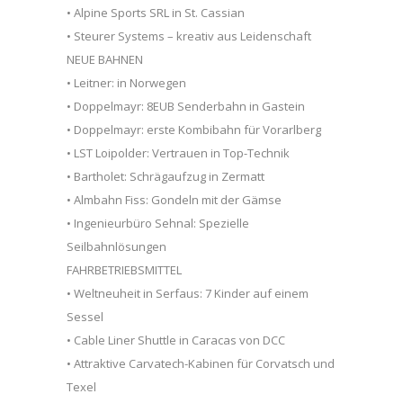
• Alpine Sports SRL in St. Cassian
• Steurer Systems – kreativ aus Leidenschaft
NEUE BAHNEN
• Leitner: in Norwegen
• Doppelmayr: 8EUB Senderbahn in Gastein
• Doppelmayr: erste Kombibahn für Vorarlberg
• LST Loipolder: Vertrauen in Top-Technik
• Bartholet: Schrägaufzug in Zermatt
• Almbahn Fiss: Gondeln mit der Gämse
• Ingenieurbüro Sehnal: Spezielle
Seilbahnlösungen
FAHRBETRIEBSMITTEL
• Weltneuheit in Serfaus: 7 Kinder auf einem
Sessel
• Cable Liner Shuttle in Caracas von DCC
• Attraktive Carvatech-Kabinen für Corvatsch und
Texel