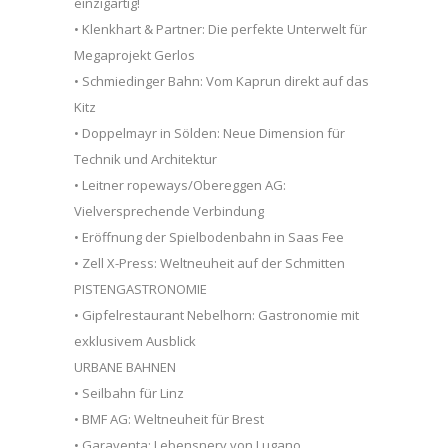
einzigartig!
• Klenkhart & Partner: Die perfekte Unterwelt für
Megaprojekt Gerlos
• Schmiedinger Bahn: Vom Kaprun direkt auf das
Kitz
• Doppelmayr in Sölden: Neue Dimension für
Technik und Architektur
• Leitner ropeways/Obereggen AG:
Vielversprechende Verbindung
• Eröffnung der Spielbodenbahn in Saas Fee
• Zell X-Press: Weltneuheit auf der Schmitten
PISTENGASTRONOMIE
• Gipfelrestaurant Nebelhorn: Gastronomie mit
exklusivem Ausblick
URBANE BAHNEN
• Seilbahn für Linz
• BMF AG: Weltneuheit für Brest
• Garaventa: Lebensnerv von Lugano