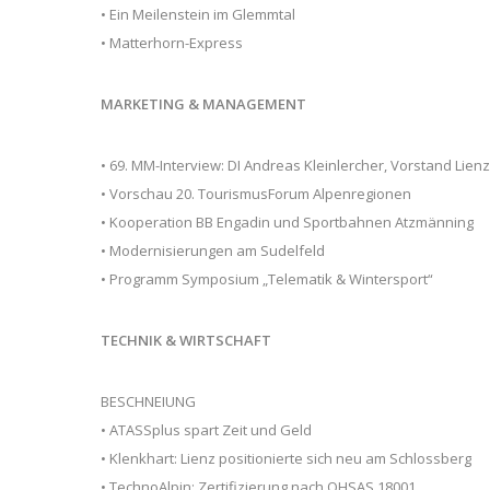
• Ein Meilenstein im Glemmtal
• Matterhorn-Express
MARKETING & MANAGEMENT
• 69. MM-Interview: DI Andreas Kleinlercher, Vorstand Lie
• Vorschau 20. TourismusForum Alpenregionen
• Kooperation BB Engadin und Sportbahnen Atzmänning
• Modernisierungen am Sudelfeld
• Programm Symposium „Telematik & Wintersport“
TECHNIK & WIRTSCHAFT
BESCHNEIUNG
• ATASSplus spart Zeit und Geld
• Klenkhart: Lienz positionierte sich neu am Schlossberg
• TechnoAlpin: Zertifizierung nach OHSAS 18001