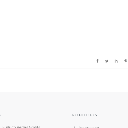
KT
RECHTLICHES
EuBuCo Verlag GmbH,
Impressum