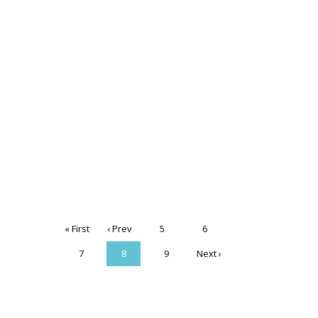
« First
‹ Prev
5
6
7
8
9
Next ›