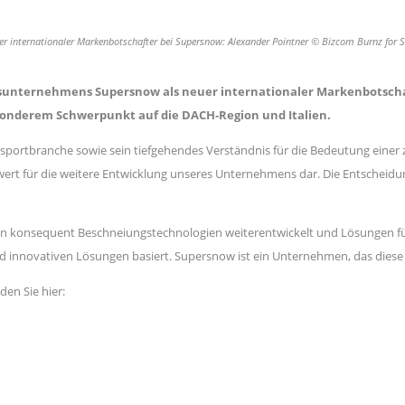
r internationaler Markenbotschafter bei Supersnow: Alexander Pointner © Bizcom Burnz for
sunternehmens Supersnow als neuer internationaler Markenbotschaft
sonderem Schwerpunkt auf die DACH-Region und Italien.
rsportbranche sowie sein tiefgehendes Verständnis für die Bedeutung einer 
wert für die weitere Entwicklung unseres Unternehmens dar. Die Entschei
en konsequent Beschneiungstechnologien weiterentwickelt und Lösungen für d
 innovativen Lösungen basiert. Supersnow ist ein Unternehmen, das diese 
en Sie hier: