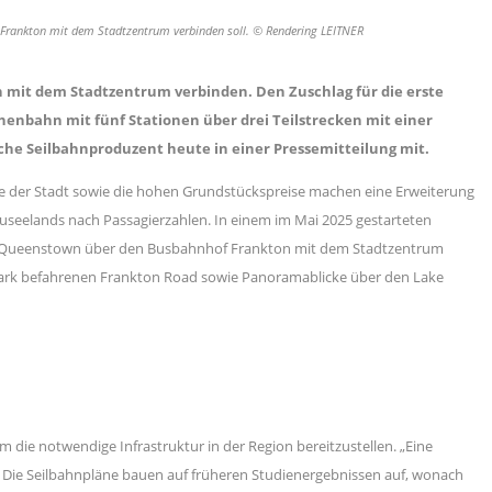
 Frankton mit dem Stadtzentrum verbinden soll. © Rendering LEITNER
mit dem Stadtzentrum verbinden. Den Zuschlag für die erste
inenbahn mit fünf Stationen über drei Teilstrecken mit einer
nische Seilbahnproduzent heute in einer Pressemitteilung mit.
ie der Stadt sowie die hohen Grundstückspreise machen eine Erweiterung
useelands nach Passagierzahlen. In einem im Mai 2025 gestarteten
afen Queenstown über den Busbahnhof Frankton mit dem Stadtzentrum
ur stark befahrenen Frankton Road sowie Panoramablicke über den Lake
die notwendige Infrastruktur in der Region bereitzustellen. „Eine
“. Die Seilbahnpläne bauen auf früheren Studienergebnissen auf, wonach