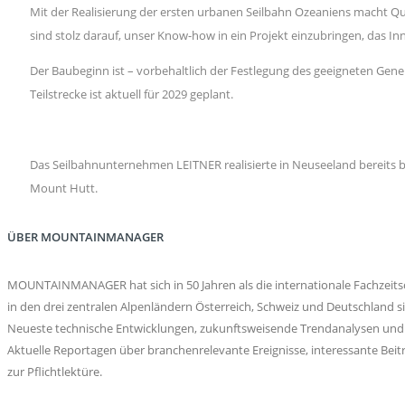
Mit der Realisierung der ersten urbanen Seilbahn Ozeaniens macht Qu
sind stolz darauf, unser Know-how in ein Projekt einzubringen, das Inn
Der Baubeginn ist – vorbehaltlich der Festlegung des geeigneten Gen
Teilstrecke ist aktuell für 2029 geplant.
Das Seilbahnunternehmen LEITNER realisierte in Neuseeland bereits
Mount Hutt.
ÜBER MOUNTAINMANAGER
MOUNTAINMANAGER hat sich in 50 Jahren als die internationale Fachzeitsch
in den drei zentralen Alpenländern Österreich, Schweiz und Deutschlan
Neueste technische Entwicklungen, zukunftsweisende Trendanalysen und 
Aktuelle Reportagen über branchenrelevante Ereignisse, interessante 
zur Pflichtlektüre.