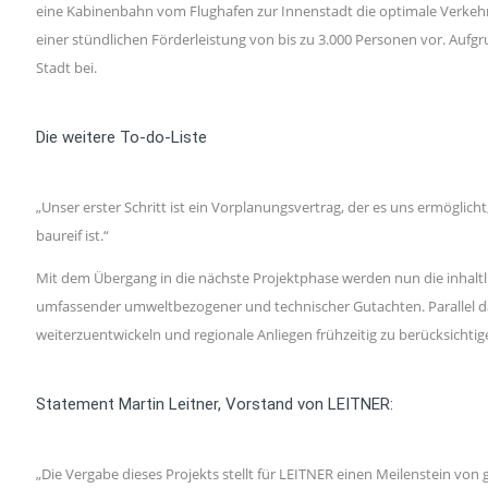
eine Kabinenbahn vom Flughafen zur Innenstadt die optimale Verkehrs
einer stündlichen Förderleistung von bis zu 3.000 Personen vor. Aufgr
Stadt bei.
Die weitere To-do-Liste
„Unser erster Schritt ist ein Vorplanungsvertrag, der es uns ermöglic
baureif ist.“
Mit dem Übergang in die nächste Projektphase werden nun die inhaltli
umfassender umweltbezogener und technischer Gutachten. Parallel da
weiterzuentwickeln und regionale Anliegen frühzeitig zu berücksichtig
Statement Martin Leitner, Vorstand von LEITNER:
„Die Vergabe dieses Projekts stellt für LEITNER einen Meilenstein vo