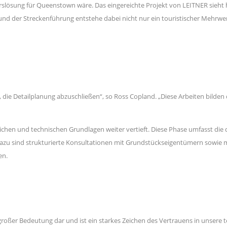
lösung für Queenstown wäre. Das eingereichte Projekt von LEITNER sieht hi
und der Streckenführung entstehe dabei nicht nur ein touristischer Mehrwer
ht, die Detailplanung abzuschließen“, so Ross Copland. „Diese Arbeiten bild
chen und technischen Grundlagen weiter vertieft. Diese Phase umfasst die d
zu sind strukturierte Konsultationen mit Grundstückseigentümern sowie m
en.
n großer Bedeutung dar und ist ein starkes Zeichen des Vertrauens in unsere