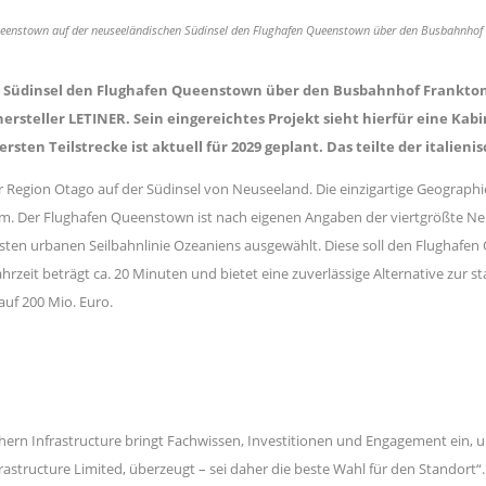
 Queenstown auf der neuseeländischen Südinsel den Flughafen Queenstown über den Busbahnhof
 Südinsel den Flughafen Queenstown über den Busbahnhof Frankton 
ersteller LETINER. Sein eingereichtes Projekt sieht hierfür eine Kab
ersten Teilstrecke ist aktuell für 2029 geplant. Das teilte der italie
r Region Otago auf der Südinsel von Neuseeland. Die einzigartige Geograph
am. Der Flughafen Queenstown ist nach eigenen Angaben der viertgrößte Ne
ersten urbanen Seilbahnlinie Ozeaniens ausgewählt. Diese soll den Flugh
 Fahrzeit beträgt ca. 20 Minuten und bietet eine zuverlässige Alternative z
auf 200 Mio. Euro.
n Infrastructure bringt Fachwissen, Investitionen und Engagement ein, um 
frastructure Limited, überzeugt – sei daher die beste Wahl für den Standort