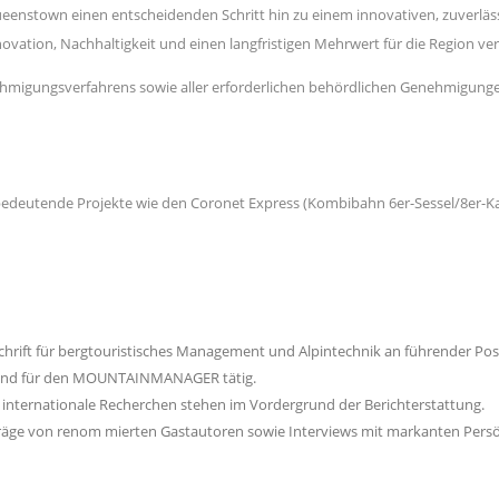
eenstown einen entscheidenden Schritt hin zu einem innovativen, zuverläss
ovation, Nachhaltigkeit und einen langfristigen Mehrwert für die Region ver
ehmigungsverfahrens sowie aller erforderlichen behördlichen Genehmigunge
 bedeutende Projekte wie den Coronet Express (Kombibahn 6er-Sessel/8er-K
rift für bergtouristisches Management und Alpintechnik an führender Posit
d sind für den MOUNTAINMANAGER tätig.
internationale Recherchen stehen im Vordergrund der Berichterstattung.
Beiträge von renom mierten Gastautoren sowie Interviews mit markanten