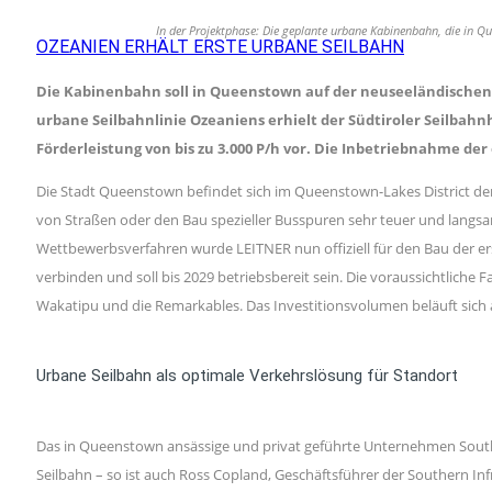
In der Projektphase: Die geplante urbane Kabinenbahn, die in
OZEANIEN ERHÄLT ERSTE URBANE SEILBAHN
Die Kabinenbahn soll in Queenstown auf der neuseeländischen
urbane Seilbahnlinie Ozeaniens erhielt der Südtiroler Seilbahnh
Förderleistung von bis zu 3.000 P/h vor. Die Inbetriebnahme der 
Die Stadt Queenstown befindet sich im Queenstown-Lakes District de
von Straßen oder den Bau spezieller Busspuren sehr teuer und langs
Wettbewerbsverfahren wurde LEITNER nun offiziell für den Bau der 
verbinden und soll bis 2029 betriebsbereit sein. Die voraussichtliche
Wakatipu und die Remarkables. Das Investitionsvolumen beläuft sich 
Urbane Seilbahn als optimale Verkehrslösung für Standort
Das in Queenstown ansässige und privat geführte Unternehmen Souther
Seilbahn – so ist auch Ross Copland, Geschäftsführer der Southern In