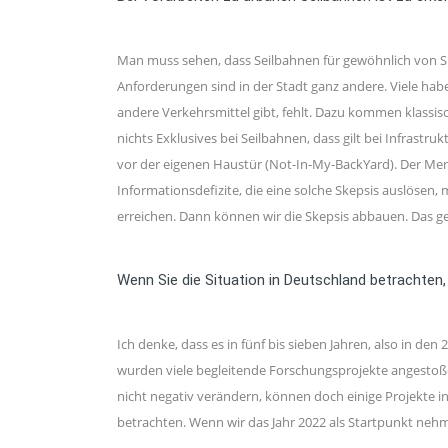
Man muss sehen, dass Seilbahnen für gewöhnlich von Sp
Anforderungen sind in der Stadt ganz andere. Viele ha
andere Verkehrsmittel gibt, fehlt. Dazu kommen klassis
nichts Exklusives bei Seilbahnen, dass gilt bei Infrast
vor der eigenen Haustür (Not-In-My-BackYard). Der Men
Informationsdefizite, die eine solche Skepsis auslösen
erreichen. Dann können wir die Skepsis abbauen. Das geh
Wenn Sie die Situation in Deutschland betrachten,
Ich denke, dass es in fünf bis sieben Jahren, also in d
wurden viele begleitende Forschungsprojekte angestoß
nicht negativ verändern, können doch einige Projekte 
betrachten. Wenn wir das Jahr 2022 als Startpunkt nehm