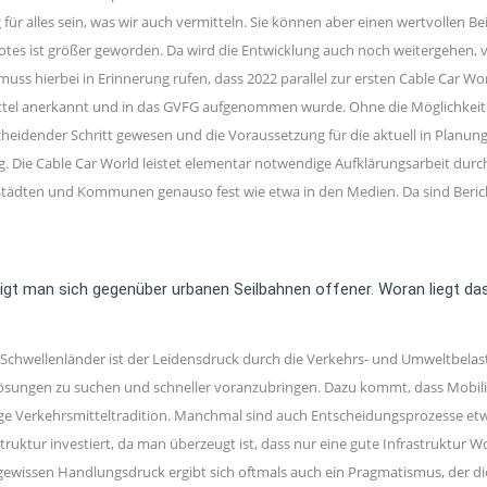
für alles sein, was wir auch vermitteln. Sie können aber einen wertvollen 
otes ist größer geworden. Da wird die Entwicklung auch noch weitergehen, v
 hierbei in Erinnerung rufen, dass 2022 parallel zur ersten Cable Car World
ittel anerkannt und in das GVFG aufgenommen wurde. Ohne die Möglichkeit 
idender Schritt gewesen und die Voraussetzung für die aktuell in Planung b
Die Cable Car World leistet elementar notwendige Aufklärungsarbeit durch
t Städten und Kommunen genauso fest wie etwa in den Medien. Da sind Berich
 zeigt man sich gegenüber urbanen Seilbahnen offener. Woran liegt d
chwellenländer ist der Leidensdruck durch die Verkehrs- und Umweltbelastu
sungen zu suchen und schneller voranzubringen. Dazu kommt, dass Mobilität
elange Verkehrsmitteltradition. Manchmal sind auch Entscheidungsprozesse
nfrastruktur investiert, da man überzeugt ist, dass nur eine gute Infrastruk
em gewissen Handlungsdruck ergibt sich oftmals auch ein Pragmatismus, der 