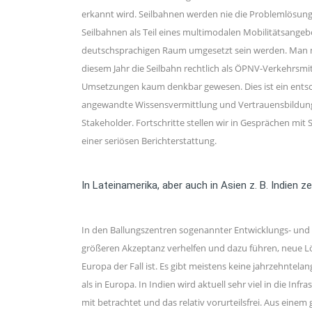
erkannt wird. Seilbahnen werden nie die Problemlösung 
Seilbahnen als Teil eines multimodalen Mobilitätsangeb
deutschsprachigen Raum umgesetzt sein werden. Man muss
diesem Jahr die Seilbahn rechtlich als ÖPNV-Verkehrsm
Umsetzungen kaum denkbar gewesen. Dies ist ein entsche
angewandte Wissensvermittlung und Vertrauensbildung. 
Stakeholder. Fortschritte stellen wir in Gesprächen mi
einer seriösen Berichterstattung.
In Lateinamerika, aber auch in Asien z. B. Indien
In den Ballungszentren sogenannter Entwicklungs- und S
größeren Akzeptanz verhelfen und dazu führen, neue Lö
Europa der Fall ist. Es gibt meistens keine jahrzehnt
als in Europa. In Indien wird aktuell sehr viel in die I
mit betrachtet und das relativ vorurteilsfrei. Aus ein