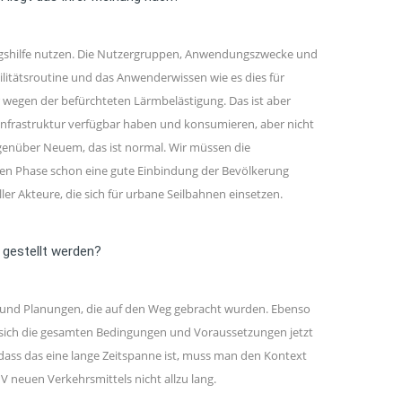
tiegshilfe nutzen. Die Nutzergruppen, Anwendungszwecke und
litätsroutine und das Anwenderwissen wie es dies für
r wegen der befürchteten Lärmbelästigung. Das ist aber
l Infrastruktur verfügbar haben und konsumieren, aber nicht
egenüber Neuem, das ist normal. Wir müssen die
ühen Phase schon eine gute Einbindung der Bevölkerung
er Akteure, die sich für urbane Seilbahnen einsetzen.
 gestellt werden?
ekte und Planungen, die auf den Weg gebracht wurden. Ebenso
 sich die gesamten Bedingungen und Voraussetzungen jetzt
dass das eine lange Zeitspanne ist, muss man den Kontext
 neuen Verkehrsmittels nicht allzu lang.