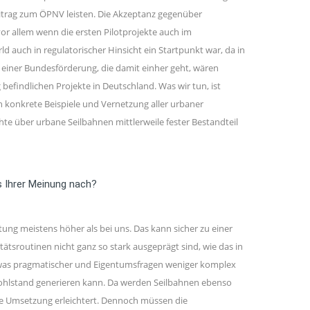
Beitrag zum ÖPNV leisten. Die Akzeptanz gegenüber
or allem wenn die ersten Pilotprojekte auch im
 auch in regulatorischer Hinsicht ein Startpunkt war, da in
einer Bundesförderung, die damit einher geht, wären
efindlichen Projekte in Deutschland. Was wir tun, ist
 konkrete Beispiele und Vernetzung aller urbaner
te über urbane Seilbahnen mittlerweile fester Bestandteil
as Ihrer Meinung nach?
ng meistens höher als bei uns. Das kann sicher zu einer
sroutinen nicht ganz so stark ausgeprägt sind, wie das in
 etwas pragmatischer und Eigentumsfragen weniger komplex
tur Wohlstand generieren kann. Da werden Seilbahnen ebenso
die Umsetzung erleichtert. Dennoch müssen die