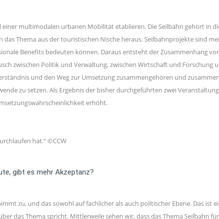
il einer multimodalen urbanen Mobilität etablieren. Die Seilbahn gehört in d
as Thema aus der touristischen Nische heraus. Seilbahnprojekte sind mei
nsionale Benefits bedeuten können. Daraus entsteht der Zusammenhang von 
usch zwischen Politik und Verwaltung, zwischen Wirtschaft und Forschung un
ssverständnis und den Weg zur Umsetzung zusammengehören und zusammenar
wende zu setzen. Als Ergebnis der bisher durchgeführten zwei Veranstaltun
Umsetzungswahrscheinlichkeit erhöht.
 durchlaufen hat.“ ©CCW
eute, gibt es mehr Akzeptanz?
mmt zu, und das sowohl auf fachlicher als auch politischer Ebene. Das ist ein
über das Thema spricht. Mittlerweile sehen wir, dass das Thema Seilbahn 