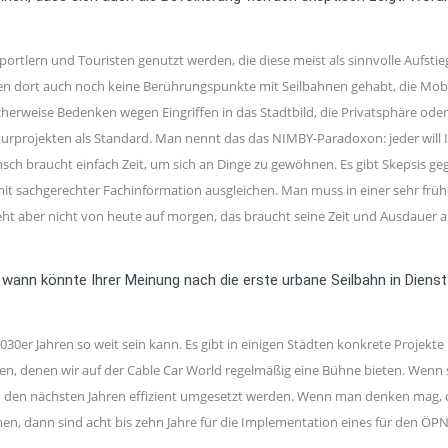
ortlern und Touristen genutzt werden, die diese meist als sinnvolle Aufs
ben dort auch noch keine Berührungspunkte mit Seilbahnen gehabt, die Mobi
cherweise Bedenken wegen Eingriffen in das Stadtbild, die Privatsphäre ode
rukturprojekten als Standard. Man nennt das das NIMBY-Paradoxon: jeder wil
sch braucht einfach Zeit, um sich an Dinge zu gewöhnen. Es gibt Skepsis g
, mit sachgerechter Fachinformation ausgleichen. Man muss in einer sehr fr
t aber nicht von heute auf morgen, das braucht seine Zeit und Ausdauer all
 wann könnte Ihrer Meinung nach die erste urbane Seilbahn in Dienst
en 2030er Jahren so weit sein kann. Es gibt in einigen Städten konkrete Proj
en, denen wir auf der Cable Car World regelmäßig eine Bühne bieten. Wenn
in den nächsten Jahren effizient umgesetzt werden. Wenn man denken mag, 
en, dann sind acht bis zehn Jahre für die Implementation eines für den ÖPNV