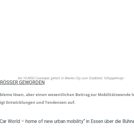
Die 10-MGD Cuautepec gehört in Mexiko City zum Stadtbild. ©Doppelmayr
GRÖSSER GEWORDEN
obleme lösen, aber einen wesentlichen Beitrag zur Mobilitätswende l
eigt Entwicklungen und Tendenzen auf.
ar World – home of new urban mobility“ in Essen über die Bühne