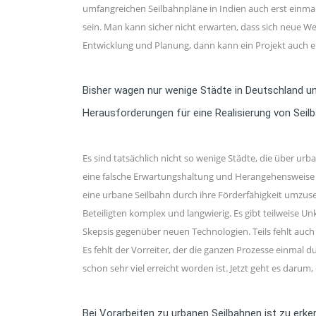
umfangreichen Seilbahnpläne in Indien auch erst einmal r
sein. Man kann sicher nicht erwarten, dass sich neue We
Entwicklung und Planung, dann kann ein Projekt auch e
Bisher wagen nur wenige Städte in Deutschland un
Herausforderungen für eine Realisierung von Sei
Es sind tatsächlich nicht so wenige Städte, die über ur
eine falsche Erwartungshaltung und Herangehensweise ge
eine urbane Seilbahn durch ihre Förderfähigkeit umzuse
Beteiligten komplex und langwierig. Es gibt teilweise U
Skepsis gegenüber neuen Technologien. Teils fehlt auc
Es fehlt der Vorreiter, der die ganzen Prozesse einmal 
schon sehr viel erreicht worden ist. Jetzt geht es daru
Bei Vorarbeiten zu urbanen Seilbahnen ist zu erke