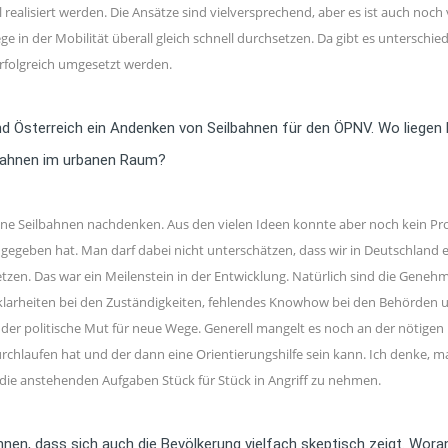
ealisiert werden. Die Ansätze sind vielversprechend, aber es ist auch noch 
ge in der Mobilität überall gleich schnell durchsetzen. Da gibt es unterschi
rfolgreich umgesetzt werden.
d Österreich ein Andenken von Seilbahnen für den ÖPNV. Wo liegen h
lbahnen im urbanen Raum?
bane Seilbahnen nachdenken. Aus den vielen Ideen konnte aber noch kein Proj
geben hat. Man darf dabei nicht unterschätzen, dass wir in Deutschland er
tzen. Das war ein Meilenstein in der Entwicklung. Natürlich sind die Geneh
nklarheiten bei den Zuständigkeiten, fehlendes Knowhow bei den Behörden und
h der politische Mut für neue Wege. Generell mangelt es noch an der nötig
durchlaufen hat und der dann eine Orientierungshilfe sein kann. Ich denke,
m, die anstehenden Aufgaben Stück für Stück in Angriff zu nehmen.
nnen, dass sich auch die Bevölkerung vielfach skeptisch zeigt. Wora