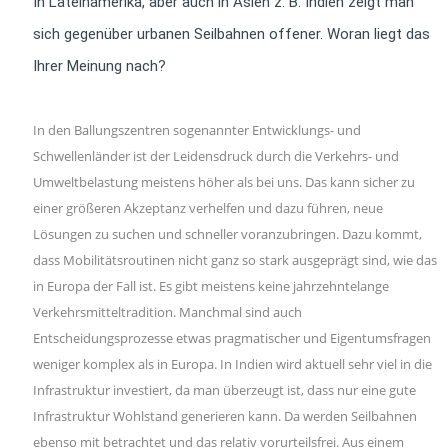
In Lateinamerika, aber auch in Asien z. B. Indien zeigt man
sich gegenüber urbanen Seilbahnen offener. Woran liegt das
Ihrer Meinung nach?
In den Ballungszentren sogenannter Entwicklungs- und
Schwellenländer ist der Leidensdruck durch die Verkehrs- und
Umweltbelastung meistens höher als bei uns. Das kann sicher zu
einer größeren Akzeptanz verhelfen und dazu führen, neue
Lösungen zu suchen und schneller voranzubringen. Dazu kommt,
dass Mobilitätsroutinen nicht ganz so stark ausgeprägt sind, wie das
in Europa der Fall ist. Es gibt meistens keine jahrzehntelange
Verkehrsmitteltradition. Manchmal sind auch
Entscheidungsprozesse etwas pragmatischer und Eigentumsfragen
weniger komplex als in Europa. In Indien wird aktuell sehr viel in die
Infrastruktur investiert, da man überzeugt ist, dass nur eine gute
Infrastruktur Wohlstand generieren kann. Da werden Seilbahnen
ebenso mit betrachtet und das relativ vorurteilsfrei. Aus einem