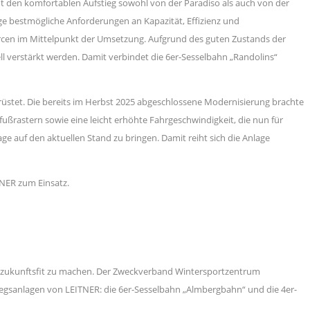
ht den komfortablen Aufstieg sowohl von der Paradiso als auch von der
lage bestmögliche Anforderungen an Kapazität, Effizienz und
ourcen im Mittelpunkt der Umsetzung. Aufgrund des guten Zustands der
verstärkt werden. Damit verbindet die 6er-Sesselbahn „Randolins“
erüstet. Die bereits im Herbst 2025 abgeschlossene Modernisierung brachte
fußrastern sowie eine leicht erhöhte Fahrgeschwindigkeit, die nun für
e auf den aktuellen Stand zu bringen. Damit reiht sich die Anlage
NER zum Einsatz.
on zukunftsfit zu machen. Der Zweckverband Wintersportzentrum
stiegsanlagen von LEITNER: die 6er-Sesselbahn „Almbergbahn“ und die 4er-