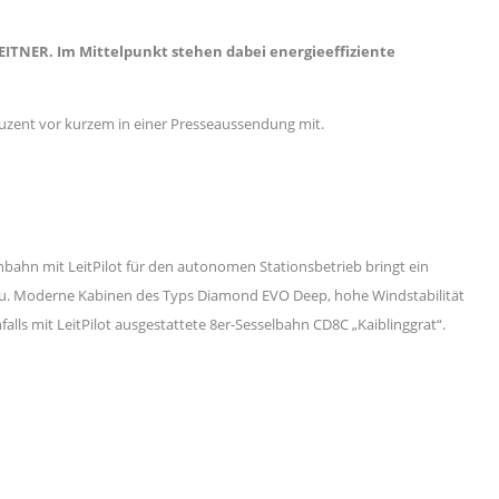
LEITNER. Im Mittelpunkt stehen dabei energieeffiziente
oduzent vor kurzem in einer Presseaussendung mit.
nbahn mit LeitPilot für den autonomen Stationsbetrieb bringt ein
teau. Moderne Kabinen des Typs Diamond EVO Deep, hohe Windstabilität
lls mit LeitPilot ausgestattete 8er-Sesselbahn CD8C „Kaiblinggrat“.