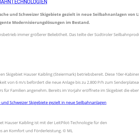
LBAHNTECHNOLOGIEN
tsche und Schweizer Skigebiete gezielt in neue Seilbahnanlagen von 
igente Modernisierungslösungen im Bestand.
nsbetrieb immer größerer Beliebtheit. Das teilte der Südtiroler Seilbahnpr
en Skigebiet Hauser Kaibling (Steiermark) betriebsbereit. Diese 10er-Kabine
gkeit von 6 m/s befördert die neue Anlage bis zu 2.800 P/h zum Senderpla
ür Familien angenehm. Bereits im Vorjahr eröffnete im Skigebiet die ebenfa
 Hauser Kaibling ist mit der LeitPilot-Technologie für den
us an Komfort und Förderleistung. © ML