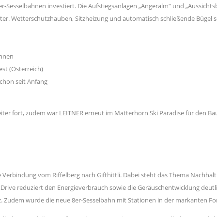
r-Sesselbahnen investiert. Die Aufstiegsanlagen „Angeralm“ und „Aussichts
ter. Wetterschutzhauben, Sitzheizung und automatisch schließende Bügel sor
ahnen
est (Österreich)
 schon seit Anfang
 weiter fort, zudem war LEITNER erneut im Matterhorn Ski Paradise für den B
 Verbindung vom Riffelberg nach Gifthittli. Dabei steht das Thema Nachhal
ive reduziert den Energieverbrauch sowie die Geräuschentwicklung deutl
 Zudem wurde die neue 8er-Sesselbahn mit Stationen in der markanten Form 