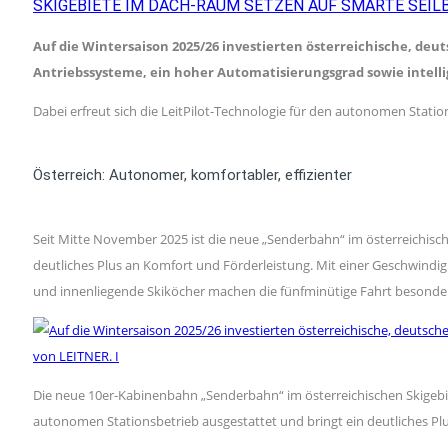
SKIGEBIETE IM DACH-RAUM SETZEN AUF SMARTE SEI
Auf die Wintersaison 2025/26 investierten österreichische, deu
Antriebssysteme, ein hoher Automatisierungsgrad sowie intell
Dabei erfreut sich die LeitPilot-Technologie für den autonomen Statio
Österreich: Autonomer, komfortabler, effizienter
Seit Mitte November 2025 ist die neue „Senderbahn“ im österreichisch
deutliches Plus an Komfort und Förderleistung. Mit einer Geschwindi
und innenliegende Skiköcher machen die fünfminütige Fahrt besonders f
Die neue 10er-Kabinenbahn „Senderbahn“ im österreichischen Skigebiet
autonomen Stationsbetrieb ausgestattet und bringt ein deutliches Pl