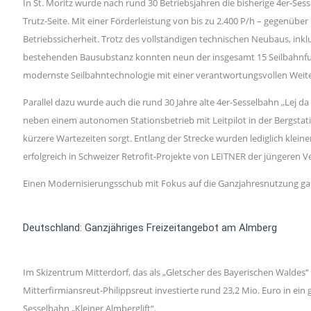
In St. Moritz wurde nach rund 30 Betriebsjahren die bisherige 4er-Se
Trutz-Seite. Mit einer Förderleistung von bis zu 2.400 P/h – gegenüber
Betriebssicherheit. Trotz des vollständigen technischen Neubaus, ink
bestehenden Bausubstanz konnten neun der insgesamt 15 Seilbahnfun
modernste Seilbahntechnologie mit einer verantwortungsvollen Weit
Parallel dazu wurde auch die rund 30 Jahre alte 4er-Sesselbahn „Lej 
neben einem autonomen Stationsbetrieb mit Leitpilot in der Bergstatio
kürzere Wartezeiten sorgt. Entlang der Strecke wurden lediglich klei
erfolgreich in Schweizer Retrofit-Projekte von LEITNER der jüngeren V
Einen Modernisierungsschub mit Fokus auf die Ganzjahresnutzung ga
Deutschland: Ganzjähriges Freizeitangebot am Almberg
Im Skizentrum Mitterdorf, das als „Gletscher des Bayerischen Waldes
Mitterfirmiansreut-Philippsreut investierte rund 23,2 Mio. Euro in ei
Sesselbahn „Kleiner Almberglift“.