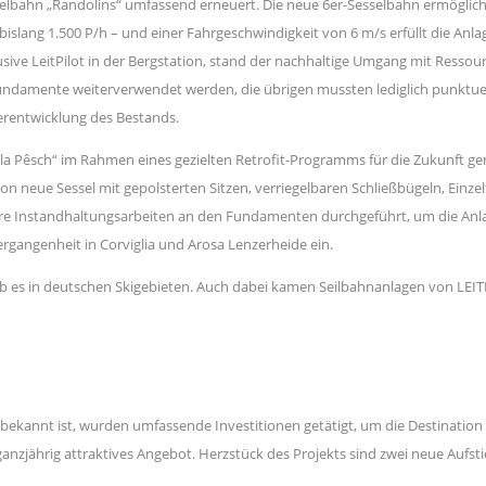
sselbahn „Randolins“ umfassend erneuert. Die neue 6er-Sesselbahn ermöglic
 bislang 1.500 P/h – und einer Fahrgeschwindigkeit von 6 m/s erfüllt die An
lusive LeitPilot in der Bergstation, stand der nachhaltige Umgang mit Ress
damente weiterverwendet werden, die übrigen mussten lediglich punktuell 
erentwicklung des Bestands.
da la Pêsch“ im Rahmen eines gezielten Retrofit-Programms für die Zukunft g
n neue Sessel mit gepolsterten Sitzen, verriegelbaren Schließbügeln, Einzel
nere Instandhaltungsarbeiten an den Fundamenten durchgeführt, um die Anlag
ergangenheit in Corviglia und Arosa Lenzerheide ein.
b es in deutschen Skigebieten. Auch dabei kamen Seilbahnanlagen von LEIT
“ bekannt ist, wurden umfassende Investitionen getätigt, um die Destinati
n ganzjährig attraktives Angebot. Herzstück des Projekts sind zwei neue Auf