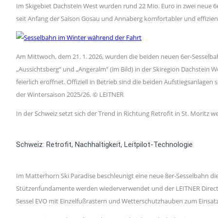
Im Skigebiet Dachstein West wurden rund 22 Mio. Euro in zwei neue 6e
seit Anfang der Saison Gosau und Annaberg komfortabler und effizien
Am Mittwoch, dem 21. 1. 2026, wurden die beiden neuen 6er-Sesselb
„Aussichtsberg“ und „Angeralm“ (im Bild) in der Skiregion Dachstein W
feierlich eröffnet. Offiziell in Betrieb sind die beiden Aufstiegsanlagen
der Wintersaison 2025/26. © LEITNER
In der Schweiz setzt sich der Trend in Richtung Retrofit in St. Moritz
Schweiz: Retrofit, Nachhaltigkeit, Leitpilot-Technologie
Im Matterhorn Ski Paradise beschleunigt eine neue 8er-Sesselbahn die
Stützenfundamente werden wiederverwendet und der LEITNER DirectDr
Sessel EVO mit Einzelfußrastern und Wetterschutzhauben zum Einsatz.