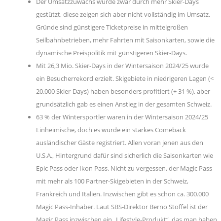
Der Umsatzzuwachs wurde zwar durch mehr Skier-Days
gestützt, diese zeigen sich aber nicht vollständig im Umsatz.
Gründe sind günstigere Ticketpreise in mittelgroßen
Seilbahnbetrieben, mehr Fahrten mit Saisonkarten, sowie die
dynamische Preispolitik mit günstigeren Skier-Days.
Mit 26,3 Mio. Skier-Days in der Wintersaison 2024/25 wurde
ein Besucherrekord erzielt. Skigebiete in niedrigeren Lagen (<
20.000 Skier-Days) haben besonders profitiert (+ 31 %), aber
grundsätzlich gab es einen Anstieg in der gesamten Schweiz.
63 % der Wintersportler waren in der Wintersaison 2024/25
Einheimische, doch es wurde ein starkes Comeback
ausländischer Gäste registriert. Allen voran jenen aus den
U.S.A., Hintergrund dafür sind sicherlich die Saisonkarten wie
Epic Pass oder Ikon Pass. Nicht zu vergessen, der Magic Pass
mit mehr als 100 Partner-Skigebieten in der Schweiz,
Frankreich und Italien. Inzwischen gibt es schon ca. 300.000
Magic Pass-Inhaber. Laut SBS-Direktor Berno Stoffel ist der
Magic Pass inzwischen ein „Lifestyle-Produkt“, das man haben