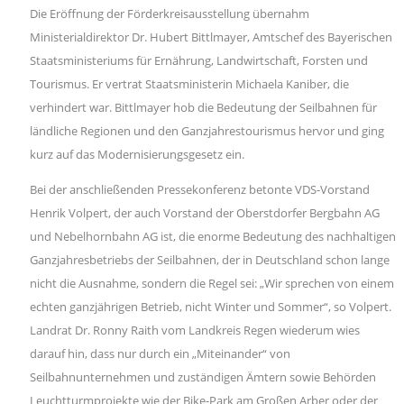
Die Eröffnung der Förderkreisausstellung übernahm
Ministerialdirektor Dr. Hubert Bittlmayer, Amtschef des Bayerischen
Staatsministeriums für Ernährung, Landwirtschaft, Forsten und
Tourismus. Er vertrat Staatsministerin Michaela Kaniber, die
verhindert war. Bittlmayer hob die Bedeutung der Seilbahnen für
ländliche Regionen und den Ganzjahrestourismus hervor und ging
kurz auf das Modernisierungsgesetz ein.
Bei der anschließenden Pressekonferenz betonte VDS-Vorstand
Henrik Volpert, der auch Vorstand der Oberstdorfer Bergbahn AG
und Nebelhornbahn AG ist, die enorme Bedeutung des nachhaltigen
Ganzjahresbetriebs der Seilbahnen, der in Deutschland schon lange
nicht die Ausnahme, sondern die Regel sei: „Wir sprechen von einem
echten ganzjährigen Betrieb, nicht Winter und Sommer“, so Volpert.
Landrat Dr. Ronny Raith vom Landkreis Regen wiederum wies
darauf hin, dass nur durch ein „Miteinander“ von
Seilbahnunternehmen und zuständigen Ämtern sowie Behörden
Leuchtturmprojekte wie der Bike-Park am Großen Arber oder der