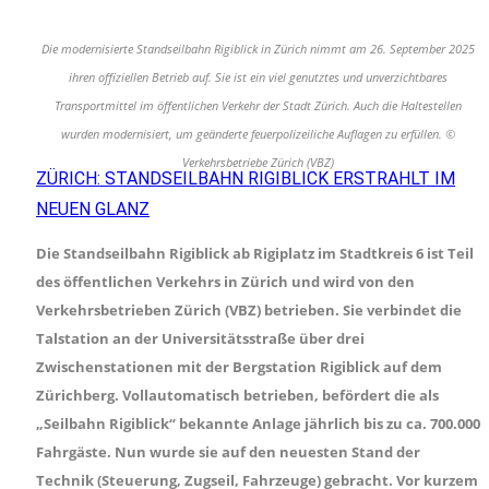
Die modernisierte Standseilbahn Rigiblick in Zürich nimmt am 26. September 2025
ihren offiziellen Betrieb auf. Sie ist ein viel genutztes und unverzichtbares
Transportmittel im öffentlichen Verkehr der Stadt Zürich. Auch die Haltestellen
wurden modernisiert, um geänderte feuerpolizeiliche Auflagen zu erfüllen. ©
Verkehrsbetriebe Zürich (VBZ)
ZÜRICH: STANDSEILBAHN RIGIBLICK ERSTRAHLT IM
NEUEN GLANZ
Die Standseilbahn Rigiblick ab Rigiplatz im Stadtkreis 6 ist Teil
des öffentlichen Verkehrs in Zürich und wird von den
Verkehrsbetrieben Zürich (VBZ) betrieben. Sie verbindet die
Talstation an der Universitätsstraße über drei
Zwischenstationen mit der Bergstation Rigiblick auf dem
Zürichberg. Vollautomatisch betrieben, befördert die als
„Seilbahn Rigiblick“ bekannte Anlage jährlich bis zu ca. 700.000
Fahrgäste. Nun wurde sie auf den neuesten Stand der
Technik (Steuerung, Zugseil, Fahrzeuge) gebracht. Vor kurzem