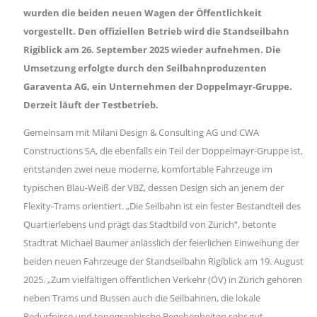
wurden die beiden neuen Wagen der Öffentlichkeit
vorgestellt. Den offiziellen Betrieb wird die Standseilbahn
Rigiblick am 26. September 2025 wieder aufnehmen. Die
Umsetzung erfolgte durch den Seilbahnproduzenten
Garaventa AG, ein Unternehmen der Doppelmayr-Gruppe.
Derzeit läuft der Testbetrieb.
Gemeinsam mit Milani Design & Consulting AG und CWA
Constructions SA, die ebenfalls ein Teil der Doppelmayr-Gruppe ist,
entstanden zwei neue moderne, komfortable Fahrzeuge im
typischen Blau-Weiß der VBZ, dessen Design sich an jenem der
Flexity-Trams orientiert. „Die Seilbahn ist ein fester Bestandteil des
Quartierlebens und prägt das Stadtbild von Zürich“, betonte
Stadtrat Michael Baumer anlässlich der feierlichen Einweihung der
beiden neuen Fahrzeuge der Standseilbahn Rigiblick am 19. August
2025. „Zum vielfältigen öffentlichen Verkehr (ÖV) in Zürich gehören
neben Trams und Bussen auch die Seilbahnen, die lokale
Bedürfnisse und topographische Begebenheiten sehr gut