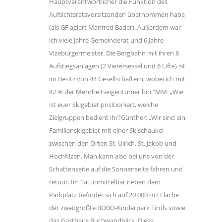
Hauptverantwortlicher die Funktion des
Aufsichtsratsvorsitzenden übernommen habe
(als GF agiert Manfred Bader). Außerdem war
ich viele Jahre Gemeinderat und 6 Jahre
Vizebürgermeister. Die Bergbahn mit ihren 8
Aufstiegsanlagen (2 Vierersessel und 6 Lifte) ist
im Besitz von 44 Gesellschaftern, wobei ich mit
82 % der Mehrheitseigentümer bin.“MM: „Wie
ist euer Skigebiet positioniert, welche
Zielgruppen bedient ihr?Günther: „Wir sind ein
Familienskigebiet mit einer Skischaukel
zwischen den Orten St. Ulrich, St. Jakob und
Hochfilzen. Man kann also bei uns von der
Schattenseite auf die Sonnenseite fahren und
retour. Im Tal unmittelbar neben dem
Parkplatz befindet sich auf 20 000 m2 Fläche
der zweitgrößte BOBO-Kinderpark Tirols sowie
das Gasthaus Buchwandblick. Diese