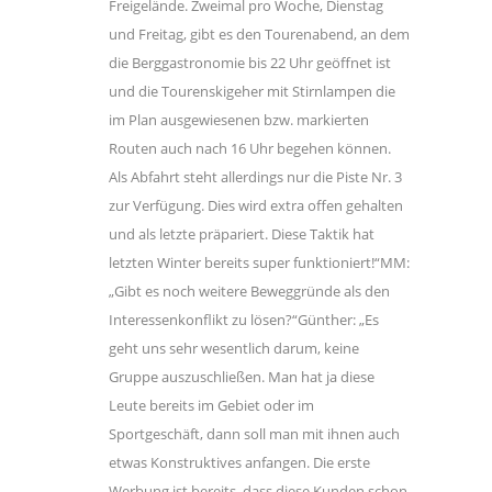
Freigelände. Zweimal pro Woche, Dienstag
und Freitag, gibt es den Tourenabend, an dem
die Berggastronomie bis 22 Uhr geöffnet ist
und die Tourenskigeher mit Stirnlampen die
im Plan ausgewiesenen bzw. markierten
Routen auch nach 16 Uhr begehen können.
Als Abfahrt steht allerdings nur die Piste Nr. 3
zur Verfügung. Dies wird extra offen gehalten
und als letzte präpariert. Diese Taktik hat
letzten Winter bereits super funktioniert!“MM:
„Gibt es noch weitere Beweggründe als den
Interessenkonflikt zu lösen?“Günther: „Es
geht uns sehr wesentlich darum, keine
Gruppe auszuschließen. Man hat ja diese
Leute bereits im Gebiet oder im
Sportgeschäft, dann soll man mit ihnen auch
etwas Konstruktives anfangen. Die erste
Werbung ist bereits, dass diese Kunden schon