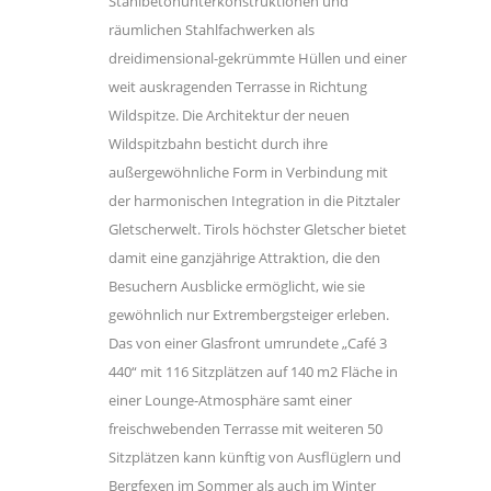
Stahlbetonunterkonstruktionen und
räumlichen Stahlfachwerken als
dreidimensional-gekrümmte Hüllen und einer
weit auskragenden Terrasse in Richtung
Wildspitze. Die Architektur der neuen
Wildspitzbahn besticht durch ihre
außergewöhnliche Form in Verbindung mit
der harmonischen Integration in die Pitztaler
Gletscherwelt. Tirols höchster Gletscher bietet
damit eine ganzjährige Attraktion, die den
Besuchern Ausblicke ermöglicht, wie sie
gewöhnlich nur Extrembergsteiger erleben.
Das von einer Glasfront umrundete „Café 3
440“ mit 116 Sitzplätzen auf 140 m2 Fläche in
einer Lounge-Atmosphäre samt einer
freischwebenden Terrasse mit weiteren 50
Sitzplätzen kann künftig von Ausflüglern und
Bergfexen im Sommer als auch im Winter