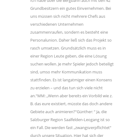
Ich habe über die Bergbahn auch mit den 42
Grundbesitzern ein gutes Einvernehmen. Bei
uns müssen sich nicht mehrere Chefs aus
verschiedenen Unternehmen
zusammenraufen, sondern es besteht eine
Personalunion. Daher ließ sich das Projekt so
rasch umsetzen. Grundsätzlich muss es in
einer Region Leute geben, die eine Lösung
suchen wollen. Je mehr Spieler jedoch beteiligt
sind, umso mehr Kommunikation muss
stattfinden. Es ist langatmiger einen Konsens
zu erzielen – und das tun sich viele nicht
an.“MM: „Wenn aber bereits ein Vorbild wie z.
B. das eure existiert, müsste das doch andere
Gebiete auch animieren?“Günther: “ Ja, die
Salzburger Region Saalfelden-Leogang ist so
ein Fall. Die werden fast „zwangsverpflichtet“
durch unsere Situation. Hier hat sich der