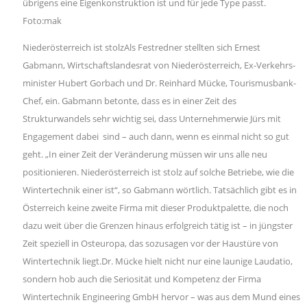
übrigens eine Eigenkonstruktion ist und für jede Type passt.
Foto:mak
Niederösterreich ist stolzAls Festredner stellten sich Ernest
Gabmann, Wirtschaftslandesrat von Niederösterreich, Ex-Verkehrs-
minister Hubert Gorbach und Dr. Reinhard Mücke, Tourismusbank-
Chef, ein. Gabmann betonte, dass es in einer Zeit des
Strukturwandels sehr wichtig sei, dass Unternehmerwie Jürs mit
Engagement dabei sind – auch dann, wenn es einmal nicht so gut
geht. „In einer Zeit der Veränderung müssen wir uns alle neu
positionieren. Niederösterreich ist stolz auf solche Betriebe, wie die
Wintertechnik einer ist“, so Gabmann wörtlich. Tatsächlich gibt es in
Österreich keine zweite Firma mit dieser Produktpalette, die noch
dazu weit über die Grenzen hinaus erfolgreich tätig ist – in jüngster
Zeit speziell in Osteuropa, das sozusagen vor der Haustüre von
Wintertechnik liegt.Dr. Mücke hielt nicht nur eine launige Laudatio,
sondern hob auch die Seriosität und Kompetenz der Firma
Wintertechnik Engineering GmbH hervor – was aus dem Mund eines