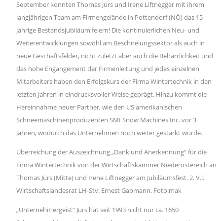
September konnten Thomas Jürs und Irene Liftnegger mit ihrem
langjährigen Team am Firmengelände in Pottendorf (NÖ) das 15-
jährige Bestandsjubiläum feiern! Die kontinuierlichen Neu- und
Weiterentwicklungen sowohl am Beschneiungssektor als auch in
neue Geschäftsfelder, nicht zuletzt aber auch die Beharrlichkeit und
das hohe Engangement der Firmenleitung und jedes einzelnen
Mitarbeiters haben den Erfolgskurs der Firma Wintertechnik in den
letzten Jahren in eindrucksvoller Weise geprägt. Hinzu kommt die
Hereinnahme neuer Partner, wie den US amerikanischen
Schneemaschinenproduzenten SMI Snow Machines Inc. vor 3
Jahren, wodurch das Unternehmen noch weiter gestärkt wurde.
Überreichung der Auszeichnung „Dank und Anerkennung“ für die
Firma Wintertechnik von der Wirtschaftskammer Niederöstereich an
Thomas Jürs (Mitte) und Irene Liftnegger am Jubiläumsfest. 2. V.l.
Wirtschaftslandesrat LH-Stv. Ernest Gabmann. Foto:mak
„Unternehmergeist“ Jürs hat seit 1993 nicht nur ca. 1650