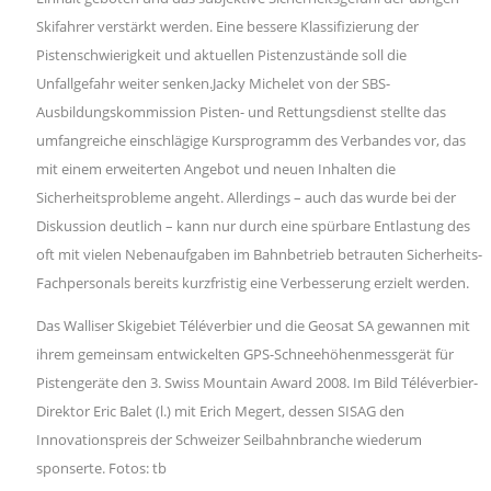
Skifahrer verstärkt werden. Eine bessere Klassifizierung der
Pistenschwierigkeit und aktuellen Pistenzustände soll die
Unfallgefahr weiter senken.Jacky Michelet von der SBS-
Ausbildungskommission Pisten- und Rettungsdienst stellte das
umfangreiche einschlägige Kursprogramm des Verbandes vor, das
mit einem erweiterten Angebot und neuen Inhalten die
Sicherheitsprobleme angeht. Allerdings – auch das wurde bei der
Diskussion deutlich – kann nur durch eine spürbare Entlastung des
oft mit vielen Nebenaufgaben im Bahnbetrieb betrauten Sicherheits-
Fachpersonals bereits kurzfristig eine Verbesserung erzielt werden.
Das Walliser Skigebiet Téléverbier und die Geosat SA gewannen mit
ihrem gemeinsam entwickelten GPS-Schneehöhenmessgerät für
Pistengeräte den 3. Swiss Mountain Award 2008. Im Bild Téléverbier-
Direktor Eric Balet (l.) mit Erich Megert, dessen SISAG den
Innovationspreis der Schweizer Seilbahnbranche wiederum
sponserte. Fotos: tb