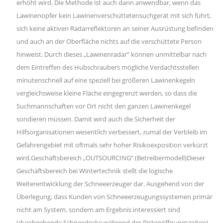
erhöht wird. Die Methode ist auch dann anwendbar, wenn das
Lawinenopfer kein Lawinenverschüttetensuchgerät mit sich führt,
sich keine aktiven Radarreflektoren an seiner Ausrüstung befinden
und auch an der Oberfläche nichts auf die verschüttete Person
hinweist. Durch dieses „Lawinenradar“ können unmittelbar nach
dem Eintreffen des Hubschraubers mögliche Verdachtsstellen
minutenschnell auf eine speziell bei größeren Lawinenkegeln
vergleichsweise kleine Fläche eingegrenzt werden, so dass die
Suchmannschaften vor Ort nicht den ganzen Lawinenkegel
sondieren müssen. Damit wird auch die Sicherheit der
Hilfsorganisationen wesentlich verbessert, zumal der Verbleib im
Gefahrengebiet mit oftmals sehr hoher Risikoexposition verkürzt
wird.Geschäftsbereich „OUTSOURCING“ (Betreibermodell)Dieser
Geschäftsbereich bei Wintertechnik stellt die logische
Weiterentwicklung der Schneeerzeuger dar. Ausgehend von der
Überlegung, dass Kunden von Schneeerzeugungssystemen primär
nicht am System, sondern am Ergebnis interessiert sind
(durchgehende Schneedecke während der Pistenöffnungszeiten),