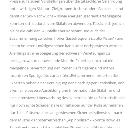
Presse zu falschen Vorstellungen über die tatsächliche Gefährdung
unter wichtigen Skisport-Zielgruppen. Insbesondere Familien – und
damit der Ski- Nachwuchs – sowie eher genussorientierte Skigäste
könnten sich dadurch vom Skifahren abwenden. Tatsächlich jedoch
bleibt die Zahl der Skiunfälle eher konstant und auch der
Zusammenhang zwischen hoher Gästefrequenz („volle Pisten“) und
einem höheren Unfallgeschehen kann nicht nachgewiesen werden.
Allerdings ist eine Steigerung der schweren Verletzungen zu
beklagen, was der anwesende Medizin-Experte jedoch auf die
mangelnde Beherrschung der immer vielfältigeren und mithin
rasanteren Sportgeräte zurückführt.Entsprechend forderten die
Experten neben einer Bereinigung der einschlägigen Statistiken, vor
allem eine bessere Ausbildung und Information der Skifahrer und
eine intensivere Überwachung des Skibetrieb. Die Unfallstatistik solle
nur noch echte Schadensfälle unmittelbar auf der Piste aufnehmen,
durch die Präsenz eines ausgewiesenen Sicherheitsdienstes – nach
dem Muster der österreichischen „Alpinpolizei“ – könnte Rowdies
Einhalt geboten und das subjektive Sicherheitsgefühl der übrigen