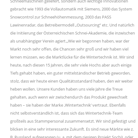
Schneemaschinen geliefert, sondern auch wichtige Innovationen
gebracht wie 1993 die Vollautomatik mit Siemens, 2000 das System
Snowcontrol zur Schneehöhenmessung, 2003 das PASS
Lawinenradar, das Betreibermodell „Outsourcing“ etc. Und natürlich
die Initiierung der Österreichischen Schnei-Akademie, die inzwischen
als unabhängiger Verein agiert.„Wie wir begonnen haben, war der
Markt noch sehr offen, die Chancen sehr groß und wir haben viel
lernen müssen, wo die Marktlücke für die Wintertechnik ist. Wir sind
heute, nach diesen 15 Jahren, die sehr viele Hochs aber auch einige
Tiefs gehabt haben, ein guter mittelständischer Betrieb geworden,
stolz, dass wir heute einen Qualitätsstandard haben, den wir weiter
heben wollen. Unsere Kunden haben uns viele Jahre die Treue
gehalten, auch wenn wir zwischendurch das Produkt gewechselt
haben – sie haben der Marke ,Wintertechnik’ vertraut. Ebenfalls
nicht selbstverständlich ist, dass sich das Wintertechnik-Team
großteils aus Stammpersonal zusammensetzt. Wir sind gefestigt und
blicken in eine sehr interessante Zukunft. Es sind neue Märkte wie z.
B. Russland aufgegangen (u. a. mit dem riesigen Projekt Sochi), oder