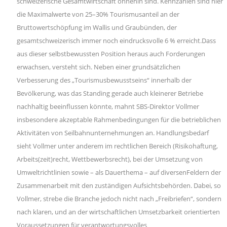
schweizerische Gesamtwirtschaft ohnehin sind. Kennzahlen sind hier
die Maximalwerte von 25–30% Tourismusanteil an der
Bruttowertschöpfung im Wallis und Graubünden, der
gesamtschweizerisch immer noch eindrucksvolle 6 % erreicht.Dass
aus dieser selbstbewussten Position heraus auch Forderungen
erwachsen, versteht sich. Neben einer grundsätzlichen
Verbesserung des „Tourismusbewusstseins“ innerhalb der
Bevölkerung, was das Standing gerade auch kleinerer Betriebe
nachhaltig beeinflussen könnte, mahnt SBS-Direktor Vollmer
insbesondere akzeptable Rahmenbedingungen für die betrieblichen
Aktivitäten von Seilbahnunternehmungen an. Handlungsbedarf
sieht Vollmer unter anderem im rechtlichen Bereich (Risikohaftung,
Arbeits(zeit)recht, Wettbewerbsrecht), bei der Umsetzung von
Umweltrichtlinien sowie – als Dauerthema – auf diversenFeldern der
Zusammenarbeit mit den zuständigen Aufsichtsbehörden. Dabei, so
Vollmer, strebe die Branche jedoch nicht nach „Freibriefen“, sondern
nach klaren, und an der wirtschaftlichen Umsetzbarkeit orientierten
Voraussetzungen für verantwortungsvolles