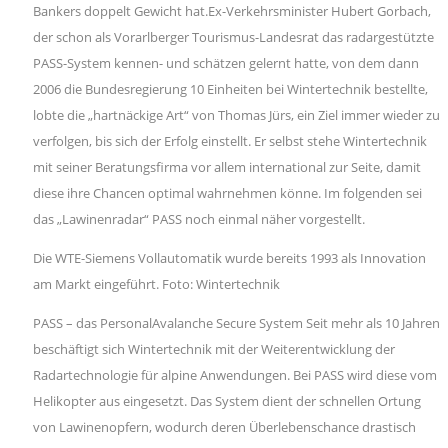
Bankers doppelt Gewicht hat.Ex-Verkehrsminister Hubert Gorbach,
der schon als Vorarlberger Tourismus-Landesrat das radargestützte
PASS-System kennen- und schätzen gelernt hatte, von dem dann
2006 die Bundesregierung 10 Einheiten bei Wintertechnik bestellte,
lobte die „hartnäckige Art“ von Thomas Jürs, ein Ziel immer wieder zu
verfolgen, bis sich der Erfolg einstellt. Er selbst stehe Wintertechnik
mit seiner Beratungsfirma vor allem international zur Seite, damit
diese ihre Chancen optimal wahrnehmen könne. Im folgenden sei
das „Lawinenradar“ PASS noch einmal näher vorgestellt.
Die WTE-Siemens Vollautomatik wurde bereits 1993 als Innovation
am Markt eingeführt. Foto: Wintertechnik
PASS – das PersonalAvalanche Secure System Seit mehr als 10 Jahren
beschäftigt sich Wintertechnik mit der Weiterentwicklung der
Radartechnologie für alpine Anwendungen. Bei PASS wird diese vom
Helikopter aus eingesetzt. Das System dient der schnellen Ortung
von Lawinenopfern, wodurch deren Überlebenschance drastisch