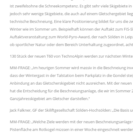
ist zweifelsohne die Schneekompetenz. Es gibt sehr viele Skigebiete in
jedoch sehr wenige Skigebiete, die auch auf einem Gletschergebiet li
technische Beschneiung. Eine klare Positionierung bildet für uns die 
Winter wie im Sommer um. Beispielhaft können der Auftakt zum FIS-
Auftaktveranstaltung zum World-Pyro-Award, der nach Sölden in Leipzig,
ob sportlicher Natur oder dem Bereich Unterhaltung zugeordnet, achten
130 Stück der neuen T60 von TechnoAlpin werden zur nächsten Winte
MM-FRAGE: „Im heurigen Sommer wird massiv in die Beschneiung invest
dass der Wintergast in der Talstation beim Parkplatz in die Gondel st
Anbindung an das Gletscherskigebiet nicht ausreichen. Mit der neuen B
hat die Entscheidung für die Beschneiungsanlage, die wir im Sommer 
Ganzjahresskigebiet am Gletscher darstellen.“
Jack Falkner, GF der Skiliftgesellschaft Sölden-Hochsölden: „Die Basis u
MM-FRAGE: „Welche Ziele werden mit der neuen Beschneiungsanlage verf
Pistenfläche am Rotkogel müssen in einer Woche eingeschneit werden