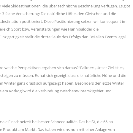
r viele Skidestinationen, die über technische Beschneiung verfügen. Es gibt
 3-fache Versicherung: Die natürliche Höhe, den Gletscher und die
sdestination positioniert. Diese Positionierung setzen wir konsequent im
reich Sport bzw. Veranstaltungen wie Hannibaloder die
artigkeit stellt die dritte Säule des Erfolgs dar. Bei allen Events, egal
elche Perspektiven ergaben sich daraus?“Falkner: „Unser Ziel ist es,
steigen zu müssen. Es hat sich gezeigt, dass die natürliche Höhe und die
en Winter ganz drastisch aufgezeigt haben. Besonders der letzte Winter
ge am Rotkogl wird die Verbindung zwischenWinterskigebiet und
e Einschneizeit bei bester Schneequalität. Das heißt, die 65 ha
e Produkt am Markt. Das haben wir uns nun mit einer Anlage von