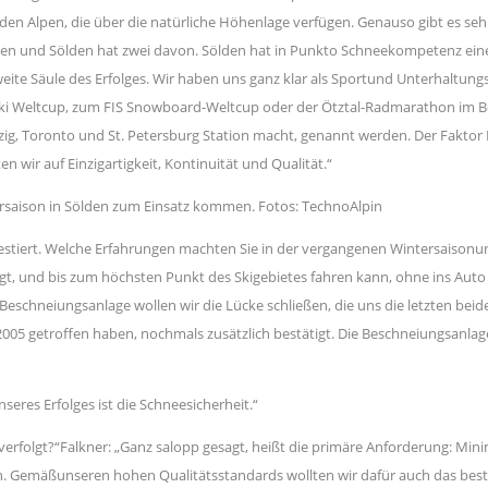
 den Alpen, die über die natürliche Höhenlage verfügen. Genauso gibt es seh
egen und Sölden hat zwei davon. Sölden hat in Punkto Schneekompetenz eine
zweite Säule des Erfolges. Wir haben uns ganz klar als Sportund Unterhaltung
Ski Weltcup, zum FIS Snowboard-Weltcup oder der Ötztal-Radmarathon im Be
 Toronto und St. Petersburg Station macht, genannt werden. Der Faktor Einzig
 wir auf Einzigartigkeit, Kontinuität und Qualität.“
rsaison in Sölden zum Einsatz kommen. Fotos: TechnoAlpin
iert. Welche Erfahrungen machten Sie in der vergangenen Wintersaisonund w
eigt, und bis zum höchsten Punkt des Skigebietes fahren kann, ohne ins Auto 
eschneiungsanlage wollen wir die Lücke schließen, die uns die letzten beid
2005 getroffen haben, nochmals zusätzlich bestätigt. Die Beschneiungsanla
nseres Erfolges ist die Schneesicherheit.“
olgt?“Falkner: „Ganz salopp gesagt, heißt die primäre Anforderung: Minimal
. Gemäßunseren hohen Qualitätsstandards wollten wir dafür auch das best