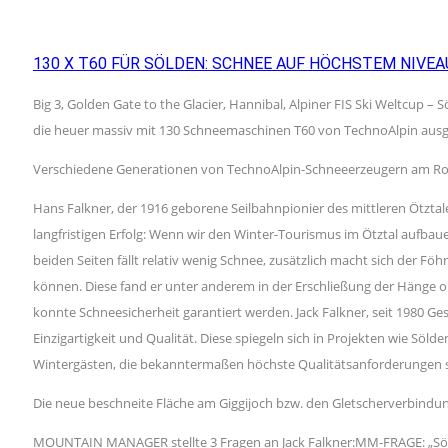
130 X T60 FÜR SÖLDEN: SCHNEE AUF HÖCHSTEM NIVEA
Big 3, Golden Gate to the Glacier, Hannibal, Alpiner FIS Ski Weltcup –
die heuer massiv mit 130 Schneemaschinen T60 von TechnoAlpin ausg
Verschiedene Generationen von TechnoAlpin-Schneeerzeugern am Rot
Hans Falkner, der 1916 geborene Seilbahnpionier des mittleren Ötztale
langfristigen Erfolg: Wenn wir den Winter-Tourismus im Ötztal aufbau
beiden Seiten fällt relativ wenig Schnee, zusätzlich macht sich der
können. Diese fand er unter anderem in der Erschließung der Hänge o
konnte Schneesicherheit garantiert werden. Jack Falkner, seit 1980 Ges
Einzigartigkeit und Qualität. Diese spiegeln sich in Projekten wie Söld
Wintergästen, die bekanntermaßen höchste Qualitätsanforderungen stel
Die neue beschneite Fläche am Giggijoch bzw. den Gletscherverbindu
MOUNTAIN MANAGER stellte 3 Fragen an Jack Falkner:MM-FRAGE: „Sölden