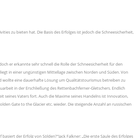
ies zu bieten hat. Die Basis des Erfolges ist jedoch die Schneesicherheit,
och er erkannte sehr schnell die Rolle der Schneesicherheit für den
 liegt in einer ungünstigen Mittellage zwischen Norden und Süden. Von
nd wollte eine dauerhafte Lösung um Qualitätstourismus betreiben zu
arbeit in der Erschließung des Rettenbachferner-Gletschers. Endlich
eit seines Vaters fort. Auch die Maxime seines Handelns ist Innovation,
Golden Gate to the Glacier etc. wieder. Die steigende Anzahl an russischen
iert der Erfolg von Sölden?“Jack Falkner: „Die erste Säule des Erfolges