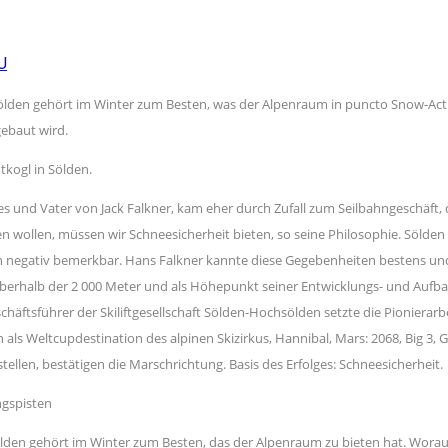
U
 Sölden gehört im Winter zum Besten, was der Alpenraum in puncto Snow-Activit
ebaut wird.
kogl in Sölden.
s und Vater von Jack Falkner, kam eher durch Zufall zum Seilbahngeschäft, d
en wollen, müssen wir Schneesicherheit bieten, so seine Philosophie. Sölden
 Föhn negativ bemerkbar. Hans Falkner kannte diese Gegebenheiten bestens u
berhalb der 2 000 Meter und als Höhepunkt seiner Entwicklungs- und Aufbau
chäftsführer der Skiliftgesellschaft Sölden-Hochsölden setzte die Pionierarb
en als Weltcupdestination des alpinen Skizirkus, Hannibal, Mars: 2068, Big 3, 
len, bestätigen die Marschrichtung. Basis des Erfolges: Schneesicherheit.
ngspisten
 gehört im Winter zum Besten, das der Alpenraum zu bieten hat. Worauf bas