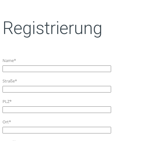
Registrierung
Name*
Straße*
PLZ*
Ort*