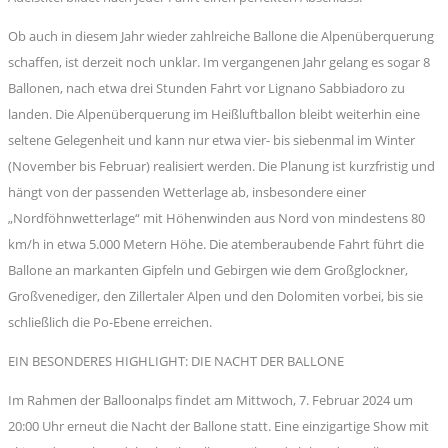
Ob auch in diesem Jahr wieder zahlreiche Ballone die Alpenüberquerung
schaffen, ist derzeit noch unklar. Im vergangenen Jahr gelang es sogar 8
Ballonen, nach etwa drei Stunden Fahrt vor Lignano Sabbiadoro zu
landen. Die Alpenüberquerung im Heißluftballon bleibt weiterhin eine
seltene Gelegenheit und kann nur etwa vier- bis siebenmal im Winter
(November bis Februar) realisiert werden. Die Planung ist kurzfristig und
hängt von der passenden Wetterlage ab, insbesondere einer
„Nordföhnwetterlage“ mit Höhenwinden aus Nord von mindestens 80
km/h in etwa 5.000 Metern Höhe. Die atemberaubende Fahrt führt die
Ballone an markanten Gipfeln und Gebirgen wie dem Großglockner,
Großvenediger, den Zillertaler Alpen und den Dolomiten vorbei, bis sie
schließlich die Po-Ebene erreichen.
EIN BESONDERES HIGHLIGHT: DIE NACHT DER BALLONE
Im Rahmen der Balloonalps findet am Mittwoch, 7. Februar 2024 um
20:00 Uhr erneut die Nacht der Ballone statt. Eine einzigartige Show mit