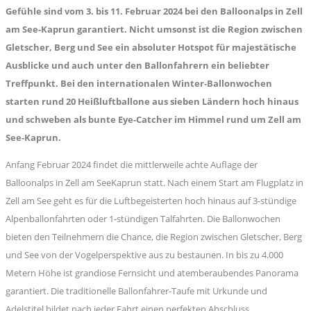
Gefühle sind vom 3. bis 11. Februar 2024 bei den Balloonalps in Zell
am See-Kaprun garantiert. Nicht umsonst ist die Region zwischen
Gletscher, Berg und See ein absoluter Hotspot für majestätische
Ausblicke und auch unter den Ballonfahrern ein beliebter
Treffpunkt. Bei den internationalen Winter-Ballonwochen
starten rund 20 Heißluftballone aus sieben Ländern hoch hinaus
und schweben als bunte Eye-Catcher im Himmel rund um Zell am
See-Kaprun.
Anfang Februar 2024 findet die mittlerweile achte Auflage der
Balloonalps in Zell am SeeKaprun statt. Nach einem Start am Flugplatz in
Zell am See geht es für die Luftbegeisterten hoch hinaus auf 3-stündige
Alpenballonfahrten oder 1-stündigen Talfahrten. Die Ballonwochen
bieten den Teilnehmern die Chance, die Region zwischen Gletscher, Berg
und See von der Vogelperspektive aus zu bestaunen. In bis zu 4.000
Metern Höhe ist grandiose Fernsicht und atemberaubendes Panorama
garantiert. Die traditionelle Ballonfahrer-Taufe mit Urkunde und
Adelstitel bildet nach jeder Fahrt einen perfekten Abschluss.