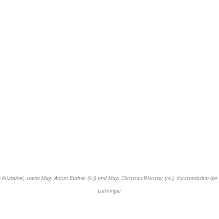
 Kitzbühel, sowie Mag. Anton Bodner (li.)) und Mag. Christian Wörister (re.), Vorstandsduo d
Laiminger