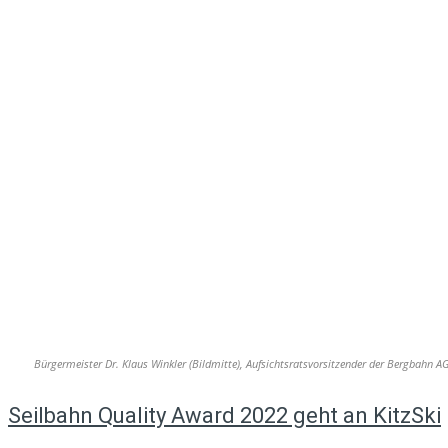
Bürgermeister Dr. Klaus Winkler (Bildmitte), Aufsichtsratsvorsitzender der Bergbahn AG
Seilbahn Quality Award 2022 geht an KitzSki