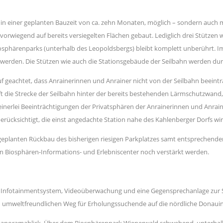
, in einer geplanten Bauzeit von ca. zehn Monaten, möglich – sondern auch m
vorwiegend auf bereits versiegelten Flächen gebaut. Lediglich drei Stütze
Biosphärenparks (unterhalb des Leopoldsbergs) bleibt komplett unberührt. 
 werden. Die Stützen wie auch die Stationsgebäude der Seilbahn werden durc
 geachtet, dass Anrainerinnen und Anrainer nicht von der Seilbahn beeintr
ft die Strecke der Seilbahn hinter der bereits bestehenden Lärmschutzwand
inerlei Beeinträchtigungen der Privatsphären der Anrainerinnen und Anrai
cksichtigt, die einst angedachte Station nahe des Kahlenberger Dorfs wird 
n geplanten Rückbau des bisherigen riesigen Parkplatzes samt entsprechend
ten Biosphären-Informations- und Erlebniscenter noch verstärkt werden.
 Infotainmentsystem, Videoüberwachung und eine Gegensprechanlage zur St
nd umweltfreundlichen Weg für Erholungssuchende auf die nördliche Donauin
 Panoramablick. Über dem Biosphärenpark Wienerwald schwebend, unterhalb 