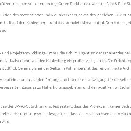
lplätzen in einem vollkommen begrünten Parkhaus sowie eine Bike & Ride-Sta
ktion des motorisierten Individualverkehrs, sowie des jährlichen CO2-Auss
igenstadt auf den Kahlenberg – und das komplett klimaneutral. Durch den ge
 auf.
- und Projektentwicklungs-GmbH, die sich im Eigentum der Erbauer der belie
ndividualverkehrs auf den Kahlenberg ein großes Anliegen ist. Die Errichtu
 Südtirol, Generalplaner der Seilbahn Kahlenberg ist das renommierte Ar
basiert auf einer umfassenden Prüfung und Interessensabwägung, für die se
rbesserten Zugangs zu Naherholungsgebieten und der positiven wirtschaf
ge der BVwG-Gutachten u. a. festgestellt, dass das Projekt mit keiner Bed
lles Erbe und Tourismus“ festgestellt, dass keine Sichtachsen des Welterbe
 wird.