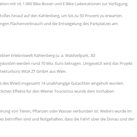
tion mit rd. 1.000 Bike-Boxen und E-Bike Ladestationen zur Verfügung.
toßes hinauf auf den Kahlenberg, um bis zu 50 Prozent zu erwarten.
ringen Flächenverbrauch und die Entsiegelung des Parkplatzes am
bten Erlebniswelt Kahlenberg (u. a. Waldseilpark, 3D
ngskosten werden rund 70 Mio. Euro betragen. Umgesetzt wird das Projekt
chitekturbüro WGA ZT GmbH aus Wien.
itens des BVwG insgesamt 14 unabhängige Gutachten eingeholt wurden.
tlichen Effekte für den Wiener Tourismus wurde dem Vorhaben
rohung von Tieren, Pflanzen oder Wasser verbunden ist. Weiters wurde im
s betroffen sind und festgehalten, dass die Fahrt über die Donau und der