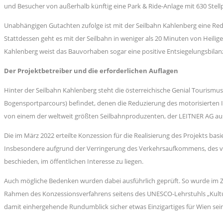
und Besucher von außerhalb künftig eine Park & Ride-Anlage mit 630 Stel
Unabhängigen Gutachten zufolge ist mit der Seilbahn Kahlenberg eine Redu
Stattdessen geht es mit der Seilbahn in weniger als 20 Minuten von Heil
Kahlenberg weist das Bauvorhaben sogar eine positive Entsiegelungsbilanz
Der Projektbetreiber und die erforderlichen Auflagen
Hinter der Seilbahn Kahlenberg steht die österreichische Genial Tourismus
Bogensportparcours) befindet, denen die Reduzierung des motorisierten I
von einem der weltweit größten Seilbahnproduzenten, der LEITNER AG aus
Die im März 2022 erteilte Konzession für die Realisierung des Projekts 
Insbesondere aufgrund der Verringerung des Verkehrsaufkommens, des ve
beschieden, im öffentlichen Interesse zu liegen.
Auch mögliche Bedenken wurden dabei ausführlich geprüft. So wurde im Zu
Rahmen des Konzessionsverfahrens seitens des UNESCO-Lehrstuhls „Kulture
damit einhergehende Rundumblick sicher etwas Einzigartiges für Wien sein