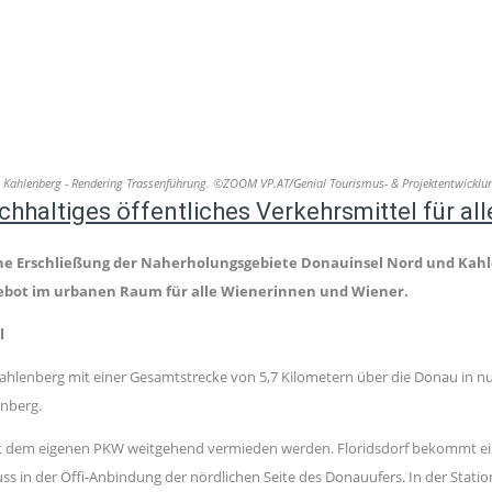
n Kahlenberg - Rendering Trassenführung. ©ZOOM VP.AT/Genial Tourismus- & Projektentwickl
hhaltiges öffentliches Verkehrsmittel für a
he Erschließung der Naherholungsgebiete Donauinsel Nord und Kahle
ebot im urbanen Raum für alle Wienerinnen und Wiener.
l
Kahlenberg mit einer Gesamtstrecke von 5,7 Kilometern über die Donau in nu
enberg.
it dem eigenen PKW weitgehend vermieden werden. Floridsdorf bekommt eine
uss in der Öffi-Anbindung der nördlichen Seite des Donauufers. In der Stat