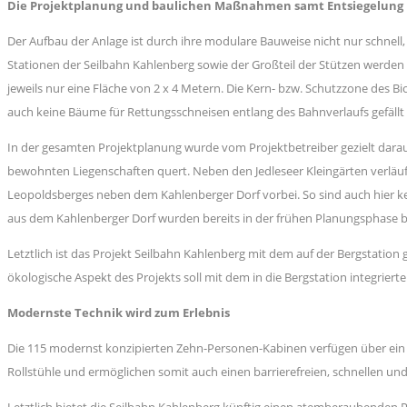
Die Projektplanung und baulichen Maßnahmen samt Entsiegelung
Der Aufbau der Anlage ist durch ihre modulare Bauweise nicht nur schnell
Stationen der Seilbahn Kahlenberg sowie der Großteil der Stützen werden 
jeweils nur eine Fläche von 2 x 4 Metern. Die Kern- bzw. Schutzzone des 
auch keine Bäume für Rettungsschneisen entlang des Bahnverlaufs gefällt
In der gesamten Projektplanung wurde vom Projektbetreiber gezielt darauf
bewohnten Liegenschaften quert. Neben den Jedleseer Kleingärten verläu
Leopoldsberges neben dem Kahlenberger Dorf vorbei. So sind auch hier ke
aus dem Kahlenberger Dorf wurden bereits in der frühen Planungsphase berü
Letztlich ist das Projekt Seilbahn Kahlenberg mit dem auf der Bergstatio
ökologische Aspekt des Projekts soll mit dem in die Bergstation integrier
Modernste Technik wird zum Erlebnis
Die 115 modernst konzipierten Zehn-Personen-Kabinen verfügen über ein
Rollstühle und ermöglichen somit auch einen barrierefreien, schnellen u
Letztlich bietet die Seilbahn Kahlenberg künftig einen atemberaubenden