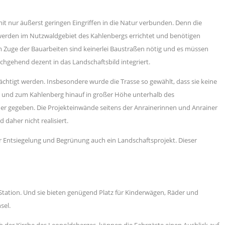
it nur äußerst geringen Eingriffen in die Natur verbunden. Denn die
n werden im Nutzwaldgebiet des Kahlenbergs errichtet und benötigen
Im Zuge der Bauarbeiten sind keinerlei Baustraßen nötig und es müssen
hgehend dezent in das Landschaftsbild integriert.
ächtigt werden. Insbesondere wurde die Trasse so gewählt, dass sie keine
, und zum Kahlenberg hinauf in großer Höhe unterhalb des
ner gegeben. Die Projekteinwände seitens der Anrainerinnen und Anrainer
daher nicht realisiert.
er Entsiegelung und Begrünung auch ein Landschaftsprojekt. Dieser
ation. Und sie bieten genügend Platz für Kinderwägen, Räder und
sel.
der Kirche des Leopoldsberges, können die Fahrgäste einen Ausblick auf