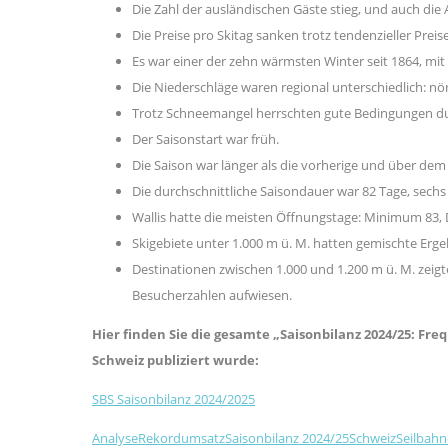
Die Zahl der ausländischen Gäste stieg, und auch die
Die Preise pro Skitag sanken trotz tendenzieller Pre
Es war einer der zehn wärmsten Winter seit 1864, mi
Die Niederschläge waren regional unterschiedlich: nö
Trotz Schneemangel herrschten gute Bedingungen dur
Der Saisonstart war früh.
Die Saison war länger als die vorherige und über dem
Die durchschnittliche Saisondauer war 82 Tage, sechs 
Wallis hatte die meisten Öffnungstage: Minimum 83,
Skigebiete unter 1.000 m ü. M. hatten gemischte Erge
Destinationen zwischen 1.000 und 1.200 m ü. M. zeig
Besucherzahlen aufwiesen. ​
Hier finden Sie die gesamte „Saisonbilanz 2024/25: Fr
Schweiz publiziert wurde:
SBS Saisonbilanz 2024/2025
Analyse
Rekordumsatz
Saisonbilanz 2024/25
Schweiz
Seilbah