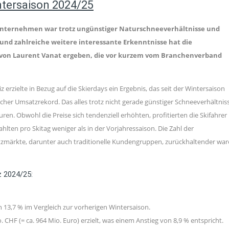
ntersaison 2024/25
unternehmen war trotz ungünstiger Naturschneeverhältnisse und
und zahlreiche weitere interessante Erkenntnisse hat die
e“ von Laurent Vanat ergeben, die vor kurzem vom Branchenverband
 erzielte in Bezug auf die Skierdays ein Ergebnis, das seit der Wintersaison
cher Umsatzrekord. Das alles trotz nicht gerade günstiger Schneeverhältnis
n. Obwohl die Preise sich tendenziell erhöhten, profitierten die Skifahrer
hlten pro Skitag weniger als in der Vorjahressaison. Die Zahl der
atzmärkte, darunter auch traditionelle Kundengruppen, zurückhaltender war
z 2024/25:
on 13,7 % im Vergleich zur vorherigen Wintersaison.
 CHF (= ca. 964 Mio. Euro) erzielt, was einem Anstieg von 8,9 % entspricht.