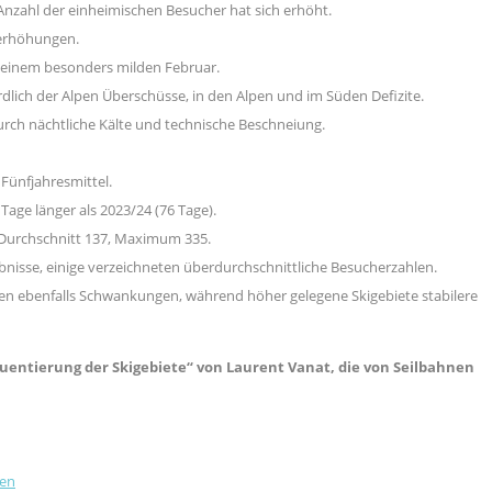
 Anzahl der einheimischen Besucher hat sich erhöht.
iserhöhungen.
t einem besonders milden Februar.
rdlich der Alpen Überschüsse, in den Alpen und im Süden Defizite.
ch nächtliche Kälte und technische Beschneiung.
 Fünfjahresmittel.
Tage länger als 2023/24 (76 Tage).
 Durchschnitt 137, Maximum 335.
bnisse, einige verzeichneten überdurchschnittliche Besucherzahlen. ​
ten ebenfalls Schwankungen, während höher gelegene Skigebiete stabilere
equentierung der Skigebiete“ von Laurent Vanat, die von Seilbahnen
nen