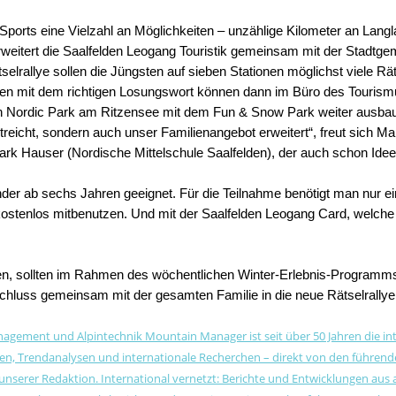
 Sports eine Vielzahl an Möglichkeiten – unzählige Kilometer an Lan
weitert die Saalfelden Leogang Touristik gemeinsam mit der Stadtge
tselrallye sollen die Jüngsten auf sieben Stationen möglichst viele 
 Karten mit dem richtigen Losungswort können dann im Büro des Tour
 Nordic Park am Ritzensee mit dem Fun & Snow Park weiter ausbauen.
treicht, sondern auch unser Familienangebot erweitert“, freut sich Ma
 Mark Hauser (Nordische Mittelschule Saalfelden), der auch schon Ide
nder ab sechs Jahren geeignet. Für die Teilnahme benötigt man nur ein
 kostenlos mitbenutzen. Und mit der Saalfelden Leogang Card, welch
hten, sollten im Rahmen des wöchentlichen Winter-Erlebnis-Program
hluss gemeinsam mit der gesamten Familie in die neue Rätselrallye