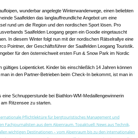
glaufloipen, wunderbar angelegte Winterwanderwege, einen beliebten
meinde Saalfelden das langlauffreundliche Angebot um eine
Rätsel rund um die Region und den nordischen Sport lösen. Pro
ismusverbands Saalfelden Leogang gegen ein Goodie eingetauscht
 In diesem Winter folgt nun mit der nordischen Rätselrallye eine
rco Pointner, der Geschäftsführer der Saalfelden Leogang Touristik.
engeber für den österreichweit ersten Fun & Snow Park im Nordic
 gültiges Loipenticket. Kinder bis einschließlich 14 Jahren können
e man in den Partner-Betrieben beim Check-In bekommt, ist man in
ms eine Schnupperstunde bei Biathlon-WM-Medaillengewinnerin
 am Ritzensee zu starten.