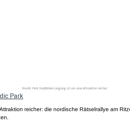
Nordic Park Saalfelden Leogang ist um eine Attraktion reicher.
dic Park
ttraktion reicher: die nordische Rätselrallye am Rit
den.