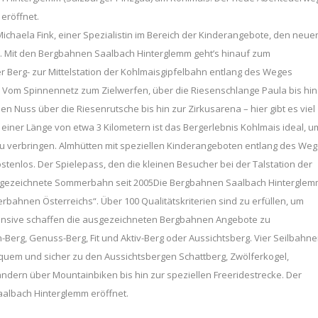
eröffnet.
chaela Fink, einer Spezialistin im Bereich der Kinderangebote, den neue
r. Mit den Bergbahnen Saalbach Hinterglemm geht’s hinauf zum
r Berg- zur Mittelstation der Kohlmaisgipfelbahn entlang des Weges
. Vom Spinnennetz zum Zielwerfen, über die Riesenschlange Paula bis hin
 Nuss über die Riesenrutsche bis hin zur Zirkusarena – hier gibt es viel
 einer Länge von etwa 3 Kilometern ist das Bergerlebnis Kohlmais ideal, u
zu verbringen. Almhütten mit speziellen Kinderangeboten entlang des We
tenlos. Der Spielepass, den die kleinen Besucher bei der Talstation der
.Ausgezeichnete Sommerbahn seit 2005Die Bergbahnen Saalbach Hintergle
ahnen Österreichs“. Über 100 Qualitätskriterien sind zu erfüllen, um
ffensive schaffen die ausgezeichneten Bergbahnen Angebote zu
Berg, Genuss-Berg, Fit und Aktiv-Berg oder Aussichtsberg. Vier Seilbahn
uem und sicher zu den Aussichtsbergen Schattberg, Zwölferkogel,
ern über Mountainbiken bis hin zur speziellen Freeridestrecke. Der
albach Hinterglemm eröffnet.