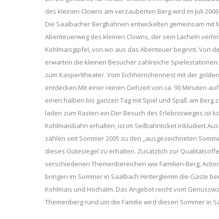
des kleinen Clowns am verzauberten Berg wird im Juli 2006 
Die Saalbacher Bergbahnen entwickelten gemeinsam mit Mi
Abenteuerweg des kleinen Clowns, der sein Lächeln verlo
Kohlmaisgipfel, von wo aus das Abenteuer beginnt. Von de
erwarten die kleinen Besucher zahlreiche Spielestationen
zum Kasperltheater. Vom Eichhörnchennest mit der goldenen
entdecken.Mit einer reinen Gehzeit von ca. 90 Minuten auf
einen halben bis ganzen Tag mit Spiel und Spaß am Berg 
laden zum Rasten ein.Der Besuch des Erlebnisweges ist kos
Kohlmaisbahn erhalten, ist im Seilbahnticket inkludiert
zählen seit Sommer 2005 zu den „ausgezeichneten Sommerb
dieses Gütesiegel zu erhalten. Zusätzlich zur Qualitätso
verschiedenen Themenbereichen wie Familien-Berg, Action-
bringen im Sommer in Saalbach Hinterglemm die Gäste beq
Kohlmais und Hochalm. Das Angebot reicht vom Genusswand
Themenberg rund um die Familie wird diesen Sommer in Sa