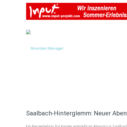
Saalbach-Hinterglemm: Neuer Abent
Ein Bergerlebnis für Kinder entsteht im Alpincircus Saal