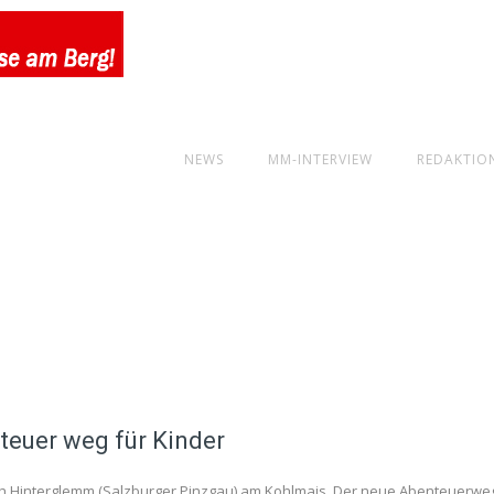
NEWS
MM-INTERVIEW
REDAKTIO
euer weg für Kinder
bach Hinterglemm (Salzburger Pinzgau) am Kohlmais. Der neue Abenteuerwe