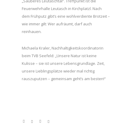
„Sauberes Leutaschtal“. Treffpunkt ist die
Feuerwehrhalle Leutasch in Kirchplatzl. Nach
dem Frühputz gibt’s eine wohlverdiente Brotzeit –
wie immer gilt: Wer aufräumt, darf auch
reinhauen.
Michaela Kraler, Nachhaltigkeitskoordinatorin
beim TVB Seefeld: „Unsere Natur ist keine
Kulisse – sie ist unsere Lebensgrundlage. Zeit,
unsere Lieblingsplätze wieder mal richtig
rauszuputzen – gemeinsam geht’s am besten!“