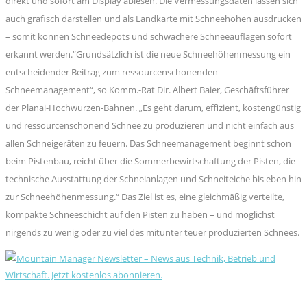
direkt und sofort am Display ablesen. Die Vermessungsdaten lassen sich
auch grafisch darstellen und als Landkarte mit Schneehöhen ausdrucken
– somit können Schneedepots und schwächere Schneeauflagen sofort
erkannt werden.“Grundsätzlich ist die neue Schneehöhenmessung ein
entscheidender Beitrag zum ressourcenschonenden
Schneemanagement“, so Komm.-Rat Dir. Albert Baier, Geschäftsführer
der Planai-Hochwurzen-Bahnen. „Es geht darum, effizient, kostengünstig
und ressourcenschonend Schnee zu produzieren und nicht einfach aus
allen Schneigeräten zu feuern. Das Schneemanagement beginnt schon
beim Pistenbau, reicht über die Sommerbewirtschaftung der Pisten, die
technische Ausstattung der Schneianlagen und Schneiteiche bis eben hin
zur Schneehöhenmessung.“ Das Ziel ist es, eine gleichmäßig verteilte,
kompakte Schneeschicht auf den Pisten zu haben – und möglichst
nirgends zu wenig oder zu viel des mitunter teuer produzierten Schnees.