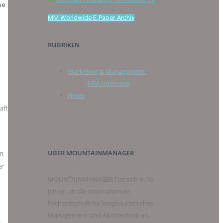
he
MM Worldwide E-Paper-Archiv
RUBRIKEN
Marketing & Management
MM-Interview
News
aft
©
ÜBER MOUNTAINMANAGER
on
er
MOUNTAINMANAGER hat sich in 50
Jahren als die internationale
Fachzeitschrift für bergtouristisches
Management und Alpintechnik an