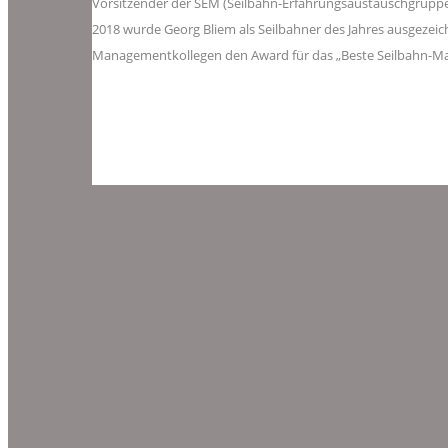
Vorsitzender der SEM (Seilbahn-Erfahrungsaustauschgruppe
2018 wurde Georg Bliem als Seilbahner des Jahres ausgezei
Managementkollegen den Award für das „Beste Seilbahn-M