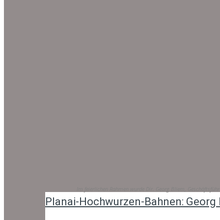
Im feierlichen Rahmen wurde Dir. Georg Bliem, Geschäftsfü
Planai-Hochwurzen-Bahnen: Georg 