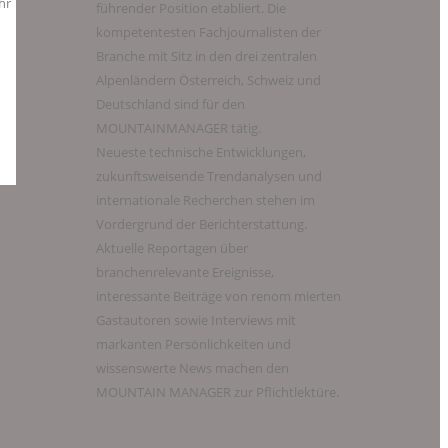
hr
führender Position etabliert. Die
kompetentesten Fachjournalisten der
Branche mit Sitz in den drei zentralen
Alpenländern Österreich, Schweiz und
Deutschland sind für den
MOUNTAINMANAGER tätig.
Neueste technische Entwicklungen,
zukunftsweisende Trendanalysen und
internationale Recherchen stehen im
Vordergrund der Berichterstattung.
Aktuelle Reportagen über
branchenrelevante Ereignisse,
interessante Beiträge von renom mierten
Gastautoren sowie Interviews mit
markanten Persönlichkeiten und
wissenswerte News machen den
MOUNTAIN MANAGER zur Pflichtlektüre.