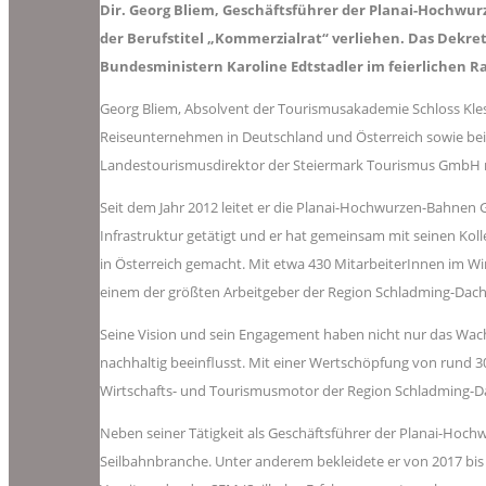
Dir. Georg Bliem, Geschäftsführer der Planai-Hochwu
der Berufstitel „Kommerzialrat“ verliehen. Das Dekre
Bundesministern Karoline Edtstadler im feierlichen 
Georg Bliem, Absolvent der Tourismusakademie Schloss Kless
Reiseunternehmen in Deutschland und Österreich sowie bei
Landestourismusdirektor der Steiermark Tourismus GmbH na
Seit dem Jahr 2012 leitet er die Planai-Hochwurzen-Bahnen
Infrastruktur getätigt und er hat gemeinsam mit seinen Ko
in Österreich gemacht. Mit etwa 430 MitarbeiterInnen im 
einem der größten Arbeitgeber der Region Schladming-Dach
Seine Vision und sein Engagement haben nicht nur das Wa
nachhaltig beeinflusst. Mit einer Wertschöpfung von rund 3
Wirtschafts- und Tourismusmotor der Region Schladming-D
Neben seiner Tätigkeit als Geschäftsführer der Planai-Hoch
Seilbahnbranche. Unter anderem bekleidete er von 2017 bis