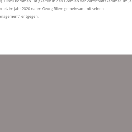
). Hinzu kommen Tätigkeiten in den Gremien der Wirtschaftskammer. Im Ja
chnet, im Jahr 2020 nahm Georg Bliem gemeinsam mit seinen
anagement“ entgegen.