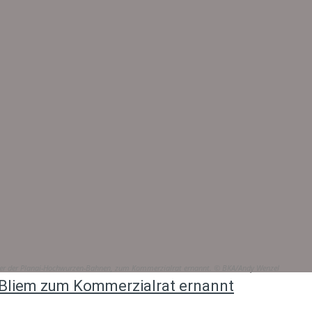
hrer der Planai-Hochwurzen-Bahnen, zum Kommerzialrat ernannt. © BKA/Andy Wenzel
Bliem zum Kommerzialrat ernannt