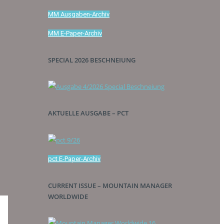
MM Ausgaben-Archiv
MM E-Paper-Archiv
SPECIAL 2026 BESCHNEIUNG
AKTUELLE AUSGABE – PCT
pct E-Paper-Archiv
CURRENT ISSUE – MOUNTAIN MANAGER
WORLDWIDE