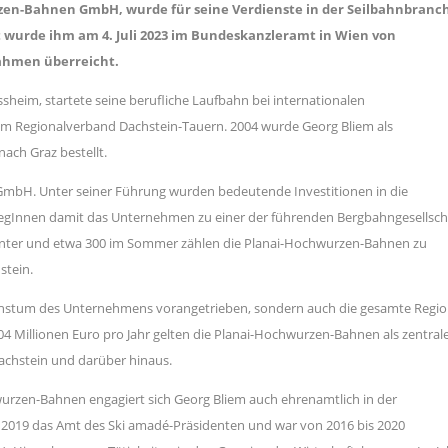
rzen-Bahnen GmbH, wurde für seine Verdienste in der Seilbahnbranc
t wurde ihm am 4. Juli 2023 im Bundeskanzleramt in Wien von
Rahmen überreicht.
heim, startete seine berufliche Laufbahn bei internationalen
m Regionalverband Dachstein-Tauern. 2004 wurde Georg Bliem als
ch Graz bestellt.
 GmbH. Unter seiner Führung wurden bedeutende Investitionen in die
llegInnen damit das Unternehmen zu einer der führenden Bergbahngesellsch
Winter und etwa 300 im Sommer zählen die Planai-Hochwurzen-Bahnen zu
stein.
chstum des Unternehmens vorangetrieben, sondern auch die gesamte Regi
04 Millionen Euro pro Jahr gelten die Planai-Hochwurzen-Bahnen als zentral
achstein und darüber hinaus.
wurzen-Bahnen engagiert sich Georg Bliem auch ehrenamtlich in der
 2019 das Amt des Ski amadé-Präsidenten und war von 2016 bis 2020