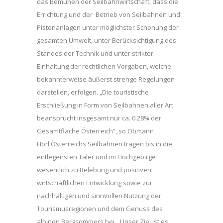
das Bemühen der Seilbahnwirtschaft, dass die
Errichtung und der Betrieb von Seilbahnen und
Pistenanlagen unter möglichster Schonung der
gesamten Umwelt, unter Berücksichtigung des
Standes der Technik und unter strikter
Einhaltung der rechtlichen Vorgaben, welche
bekannterweise äußerst strenge Regelungen
darstellen, erfolgen. „Die touristische
Erschließung in Form von Seilbahnen aller Art
beansprucht insgesamt nur ca. 0.28% der
Gesamtfläche Österreich“, so Obmann
Hörl.Österreichs Seilbahnen tragen bis in die
entlegensten Täler und im Hochgebirge
wesentlich zu Belebung und positiven
wirtschaftlichen Entwicklung sowie zur
nachhaltigen und sinnvollen Nutzung der
Tourismusregionen und dem Genuss des
alpinen Bergsommers bei. „Unser Ziel ist es,