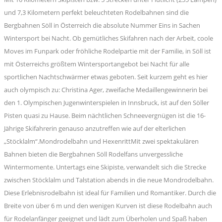
und 7,3 Kilometern perfekt beleuchteten Rodelbahnen sind die
Bergbahnen Söll in Österreich die absolute Nummer Eins in Sachen
Wintersport bei Nacht. Ob gemütliches Skifahren nach der Arbeit, coole
Moves im Funpark oder fröhliche Rodelpartie mit der Familie, in Söll ist
mit Österreichs größtem Wintersportangebot bei Nacht für alle
sportlichen Nachtschwärmer etwas geboten. Seit kurzem geht es hier
auch olympisch zu: Christina Ager, zweifache Medaillengewinnerin bei
den 1. Olympischen Jugenwinterspielen in Innsbruck, ist auf den Söller
Pisten quasi zu Hause. Beim nächtlichen Schneevergnügen ist die 16-
Jährige Skifahrerin genauso anzutreffen wie auf der elterlichen
„Stöcklalm“.Mondrodelbahn und HexenrittMit zwei spektakulären
Bahnen bieten die Bergbahnen Söll Rodelfans unvergessliche
Wintermomente. Untertags eine Skipiste, verwandelt sich die Strecke
zwischen Stöcklalm und Talstation abends in die neue Mondrodelbahn.
Diese Erlebnisrodelbahn ist ideal für Familien und Romantiker. Durch die
Breite von über 6 m und den wenigen Kurven ist diese Rodelbahn auch
für Rodelanfänger geeignet und lädt zum Überholen und Spaß haben