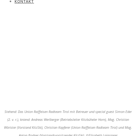
KONTAKT
Stehend: Das Union Raiffeisen Radteam Tirol mit Betreuer und special guest Simon Eder
(2. v. r.), kniend: Andreas Werlberger (Betriebsleiter Kitzbüheler Horn), Mag. Christian
Wörister (Vorstand KitzSki), Christian Kapferer (Union Raiffeisen Radteam Tirol) und Mag.
Anton Bodner (Vorstandsvorsitzender KitzSki). ©Elisabeth Laiminger