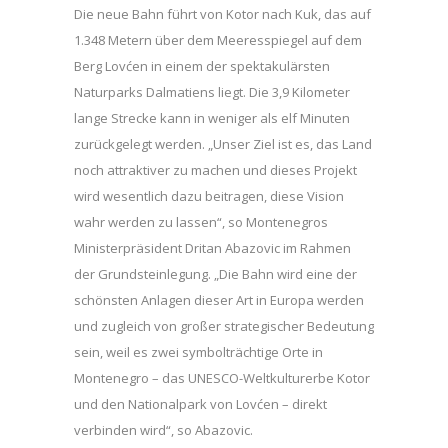
Die neue Bahn führt von Kotor nach Kuk, das auf
1.348 Metern über dem Meeresspiegel auf dem
Berg Lovćen in einem der spektakulärsten
Naturparks Dalmatiens liegt. Die 3,9 Kilometer
lange Strecke kann in weniger als elf Minuten
zurückgelegt werden. „Unser Ziel ist es, das Land
noch attraktiver zu machen und dieses Projekt
wird wesentlich dazu beitragen, diese Vision
wahr werden zu lassen“, so Montenegros
Ministerpräsident Dritan Abazovic im Rahmen
der Grundsteinlegung. „Die Bahn wird eine der
schönsten Anlagen dieser Art in Europa werden
und zugleich von großer strategischer Bedeutung
sein, weil es zwei symbolträchtige Orte in
Montenegro – das UNESCO-Weltkulturerbe Kotor
und den Nationalpark von Lovćen – direkt
verbinden wird“, so Abazovic.